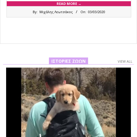
READ MORE →
2020-
By:
Μιχάλης Λεωτσάκος
On:
03/03/2020
03-
03
ΙΣΤΟΡΊΕΣ ΖΏΩΝ
VIEW ALL