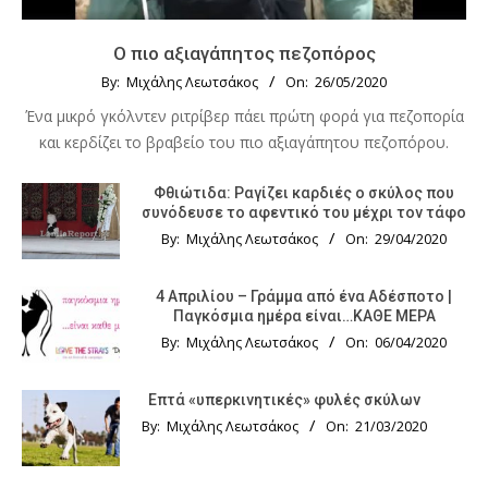
Ο πιο αξιαγάπητος πεζοπόρος
By:
Μιχάλης Λεωτσάκος
On:
26/05/2020
Ένα μικρό γκόλντεν ριτρίβερ πάει πρώτη φορά για πεζοπορία
και κερδίζει το βραβείο του πιο αξιαγάπητου πεζοπόρου.
Φθιώτιδα: Ραγίζει καρδιές ο σκύλος που
συνόδευσε το αφεντικό του μέχρι τον τάφο
By:
Μιχάλης Λεωτσάκος
On:
29/04/2020
4 Απριλίου – Γράμμα από ένα Αδέσποτο |
Παγκόσμια ημέρα είναι…ΚΑΘΕ ΜΕΡΑ
By:
Μιχάλης Λεωτσάκος
On:
06/04/2020
Επτά «υπερκινητικές» φυλές σκύλων
By:
Μιχάλης Λεωτσάκος
On:
21/03/2020