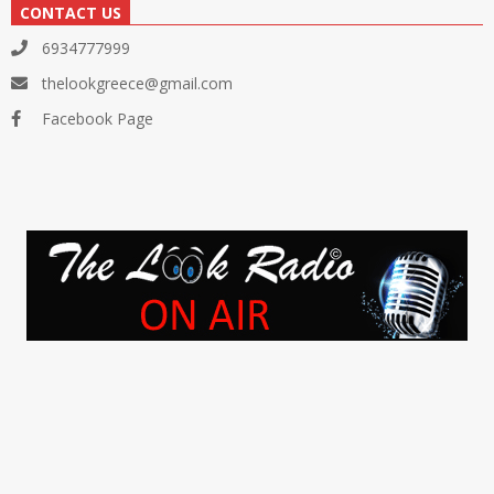
CONTACT US
6934777999
thelookgreece@gmail.com
Facebook Page