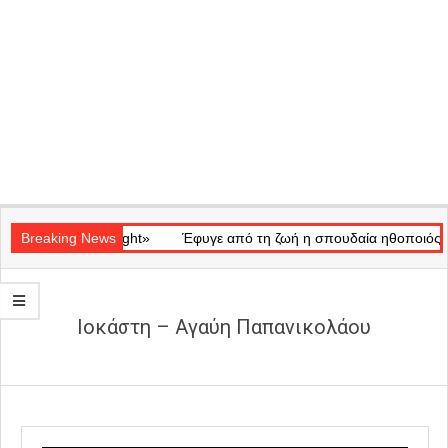
Secondary
κό «Ray of Light»
Navigation
Breaking News
Έφυγε από τη ζωή η σπουδαία ηθοποιός Μάρω
Menu
Ιοκάστη – Aγαύη Παπανικολάου