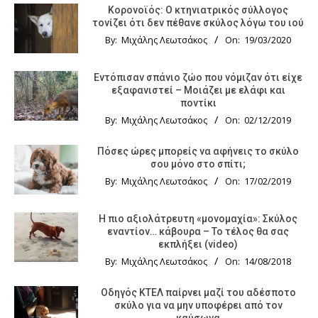
Κορονοϊός: Ο κτηνιατρικός σύλλογος
τονίζει ότι δεν πέθανε σκύλος λόγω του ιού
By:
Μιχάλης Λεωτσάκος
On:
19/03/2020
Εντόπισαν σπάνιο ζώο που νόμιζαν ότι είχε
εξαφανιστεί – Μοιάζει με ελάφι και
ποντίκι
By:
Μιχάλης Λεωτσάκος
On:
02/12/2019
Πόσες ώρες μπορείς να αφήνεις το σκύλο
σου μόνο στο σπίτι;
By:
Μιχάλης Λεωτσάκος
On:
17/02/2019
Η πιο αξιολάτρευτη «μονομαχία»: Σκύλος
εναντίον… κάβουρα – Το τέλος θα σας
εκπλήξει (video)
By:
Μιχάλης Λεωτσάκος
On:
14/08/2018
Οδηγός KTΕΛ παίρνει μαζί του αδέσποτο
σκύλο για να μην υποφέρει από τον
καύσωνα