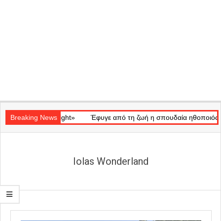
Secondary
ό «Ray of Light»
Navigation
Breaking News
Έφυγε από τη ζωή η σπουδαία ηθοποιός Μάρω Κ
Menu
Iolas Wonderland