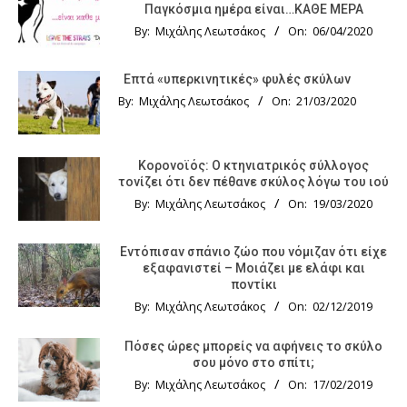
Παγκόσμια ημέρα είναι…ΚΑΘΕ ΜΕΡΑ
By:
Μιχάλης Λεωτσάκος
On:
06/04/2020
Επτά «υπερκινητικές» φυλές σκύλων
By:
Μιχάλης Λεωτσάκος
On:
21/03/2020
Κορονοϊός: Ο κτηνιατρικός σύλλογος
τονίζει ότι δεν πέθανε σκύλος λόγω του ιού
By:
Μιχάλης Λεωτσάκος
On:
19/03/2020
Εντόπισαν σπάνιο ζώο που νόμιζαν ότι είχε
εξαφανιστεί – Μοιάζει με ελάφι και
ποντίκι
By:
Μιχάλης Λεωτσάκος
On:
02/12/2019
Πόσες ώρες μπορείς να αφήνεις το σκύλο
σου μόνο στο σπίτι;
By:
Μιχάλης Λεωτσάκος
On:
17/02/2019