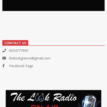
CONTACT US
6934777999
thelookgreece@gmail.com
Facebook Page