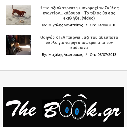
Η πιο αξιολάτρευτη «μονομαχία»: Σκύλος
εναντίον… κάβουρα – Το τέλος θα σας
εκπλήξει (video)
By:
Μιχάλης Λεωτσάκος
On:
14/08/2018
Οδηγός KTΕΛ παίρνει μαζί του αδέσποτο
σκύλο για να μην υποφέρει από τον
καύσωνα
By:
Μιχάλης Λεωτσάκος
On:
08/07/2018