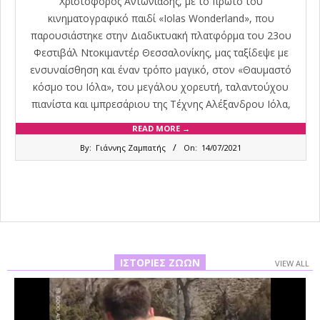
Χριστόφορος Αντωνιάδης, με το πρώτο του
κινηματογραφικό παιδί «Iolas Wonderland», που
παρουσιάστηκε στην Διαδικτυακή πλατφόρμα του 23ου
Φεστιβάλ Ντοκιμαντέρ Θεσσαλονίκης, μας ταξίδεψε με
ενσυναίσθηση και έναν τρόπο μαγικό, στον «Θαυμαστό
κόσμο του Ιόλα», του μεγάλου χορευτή, ταλαντούχου
πιανίστα και ιμπρεσάριου της Τέχνης Αλέξανδρου Ιόλα,
READ MORE →
2021-
By:
Γιάννης Ζαμπατής
On:
14/07/2021
07-
14
ΙΣΤΟΡΊΕΣ ΖΏΩΝ
VIEW ALL