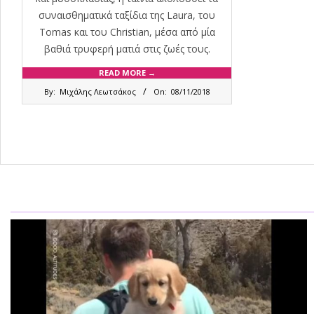
συναισθηματικά ταξίδια της Laura, του
Tomas και του Christian, μέσα από μία
βαθιά τρυφερή ματιά στις ζωές τους.
READ MORE →
2018-
By:
Μιχάλης Λεωτσάκος
On:
08/11/2018
11-
08