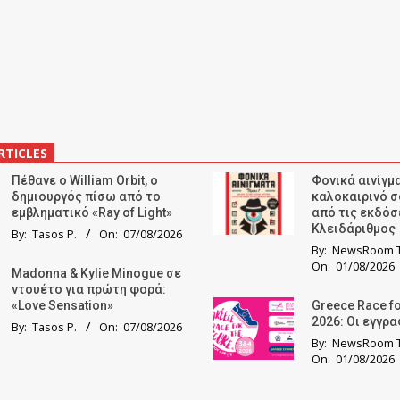
RTICLES
Πέθανε ο William Orbit, ο
Φονικά αινίγμα
δημιουργός πίσω από το
καλοκαιρινό σ
εμβληματικό «Ray of Light»
από τις εκδόσ
Κλειδάριθμος
By:
Tasos P.
On:
07/08/2026
By:
NewsRoom T
On:
01/08/2026
Madonna & Kylie Minogue σε
ντουέτο για πρώτη φορά:
«Love Sensation»
Greece Race fo
2026: Οι εγγρ
By:
Tasos P.
On:
07/08/2026
By:
NewsRoom T
On:
01/08/2026