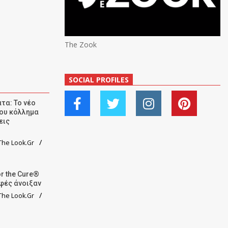
The Zook
SOCIAL PROFILES
τα: Το νέο
ου κόλλημα
εις
he Look.Gr
r the Cure®
αφές άνοιξαν
he Look.Gr