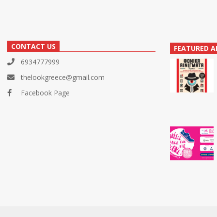
CONTACT US
FEATURED A
6934777999
thelookgreece@gmail.com
Facebook Page