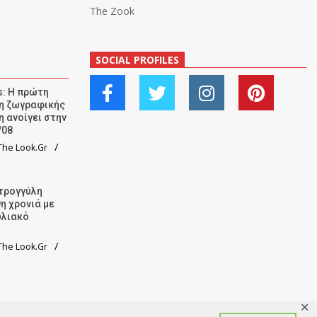
The Zook
SOCIAL PROFILES
: Η πρώτη
ση ζωγραφικής
η ανοίγει στην
/08
he Look.Gr
τρογγύλη
9η χρονιά με
υλιακό
he Look.Gr
✕