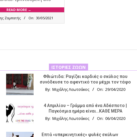
READ MORE →
νης Ζαμπατής
On:
30/05/2021
ΙΣΤΟΡΊΕΣ ΖΏΩΝ
Φθιώτιδα: Ραγίζει καρδιές ο σκύλος που
συνόδευσε το αφεντικό του μέχρι τον τάφο
By:
Μιχάλης Λεωτσάκος
On:
29/04/2020
4 Απριλίου – Γράμμα από ένα Αδέσποτο |
Παγκόσμια ημέρα είναι…ΚΑΘΕ ΜΕΡΑ
By:
Μιχάλης Λεωτσάκος
On:
06/04/2020
Επτά «υπερκινητικές» φυλές σκύλων