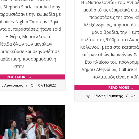
Η «Ναπολεοντία» του Ανδρέ
 Stephen Sinclair και Anthony
μετά από τις εξαιρετικά επ
παρουσιάσανε την κωμωδία με
παραστάσεις της στον κ
 «Ladies Night».Όπου ανέβηκε
Αλεξάνδρειας, παρουσιάζετα
ντα οι παραστάσεις ήτανε sold
μόνο βραδιά, την Πέμπ
H Θέμις Μαρσέλλου, η
Ιουλίου στις 9:00μμ στο Ανο
έτιδα όλων των μεγάλων
Κολωνού, μέσα στο καταπρά
, διασκεύασε και σκηνοθέτησε
επί των οδών Ιωαννίνων &
 παράσταση, προσαρμοσμένη
Στο πλαίσιο του προγράμμ
στην
Δήμου Αθηναίων, Culture is 
πολιτισμός είναι η Αθή
READ MORE →
ης Λεωτσάκος
On:
07/11/2022
READ MORE →
2021-
By:
Γιάννης Ζαμπατής
On:
07-
14