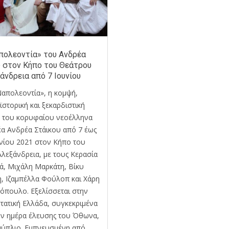
πολεοντία» του Ανδρέα
 στον Κήπο του Θεάτρου
άνδρεια από 7 Ιουνίου
απολεοντία», η κομψή,
στορική και ξεκαρδιστική
 του κορυφαίου νεοέλληνα
α Ανδρέα Στάικου από 7 έως
νίου 2021 στον Κήπο του
λεξάνδρεια, με τους Κερασία
ά, Μιχάλη Μαρκάτη, Βίκυ
, Ιζαμπέλλα Φούλοπ και Χάρη
όπουλο. Εξελίσσεται στην
τατική Ελλάδα, συγκεκριμένα
ην ημέρα έλευσης του Όθωνα,
αύπλιο. Εμπνευσμένη από