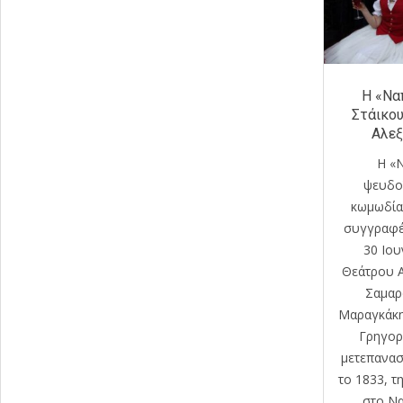
Η «Να
Στάικου
Αλεξ
Η «Ν
ψευδοϊ
κωμωδία
συγγραφέ
30 Ιου
Θεάτρου Α
Σαμαρ
Μαραγκάκη
Γρηγορ
μετεπανασ
το 1833, τ
στο Ν