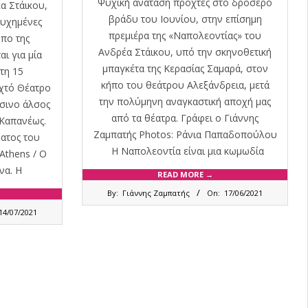
Ψυχική ανάταση προχτές στο δροσερό
α Στάικου,
βράδυ του Ιουνίου, στην επίσημη
ιτυχημένες
πρεμιέρα της «Ναπολεοντίας» του
ήπο της
Ανδρέα Στάικου, υπό την σκηνοθετική
ι για μία
μπαγκέτα της Κερασίας Σαμαρά, στον
τη 15
κήπο του θεάτρου Αλεξάνδρεια, μετά
ιχτό Θέατρο
την πολύμηνη αναγκαστική αποχή μας
σινο άλσος
από τα θέατρα. Γράφει ο Γιάννης
 Καπανέως.
Ζαμπατής Photos: Ράνια Παπαδοπούλου
ατος του
Η Ναπολεοντία είναι μια κωμωδία
Athens / Ο
να. Η
READ MORE →
2021-
By:
Γιάννης Ζαμπατής
On:
17/06/2021
06-
17
14/07/2021