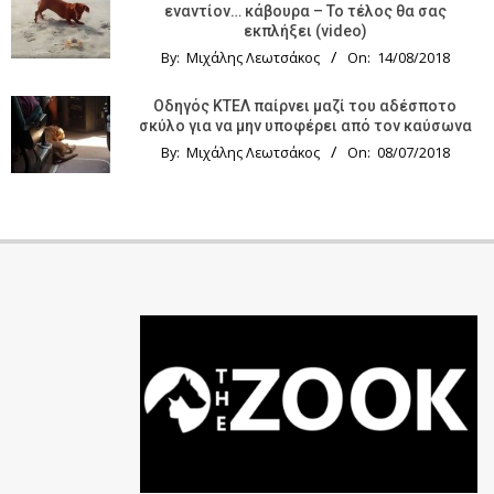
εναντίον… κάβουρα – Το τέλος θα σας
εκπλήξει (video)
By:
Μιχάλης Λεωτσάκος
On:
14/08/2018
Οδηγός KTΕΛ παίρνει μαζί του αδέσποτο
σκύλο για να μην υποφέρει από τον καύσωνα
By:
Μιχάλης Λεωτσάκος
On:
08/07/2018