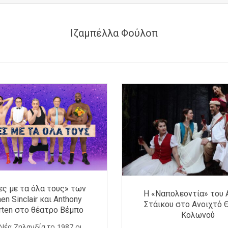
Ιζαμπέλλα Φούλοπ
ες με τα όλα τους» των
Η «Ναπολεοντία» του 
en Sinclair και Anthony
Στάικου στο Ανοιχτό 
ten στο θέατρο Βέμπο
Κολωνού
Νέα Ζηλανδία το 1987 οι