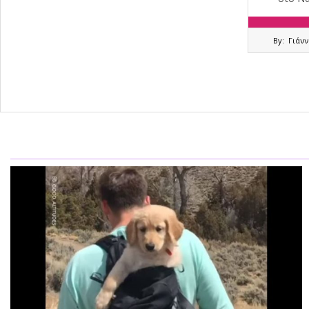
2021-
By:
Γιάν
05-
30