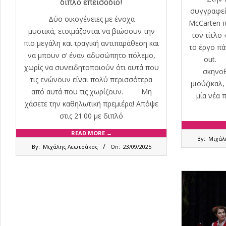
διπλό επεισόδιο!
συγγραφείς
Δύο οικογένειες με ένοχα
McCarten 
μυστικά, ετοιμάζονται να βιώσουν την
τον τίτλο
πιο μεγάλη και τραγική αντιπαράθεση και
το έργο πά
να μπουν σ’ έναν αδυσώπητο πόλεμο,
out. 
χωρίς να συνειδητοποιούν ότι αυτά που
σκηνοθ
τις ενώνουν είναι πολύ περισσότερα
μιούζικαλ
από αυτά που τις χωρίζουν. Μη
μία νέα
χάσετε την καθηλωτική πρεμιέρα! Απόψε
στις 21:00 με διπλό
2022-
READ MORE →
By:
Μιχάλ
2025-
11-
By:
Μιχάλης Λεωτσάκος
On:
23/09/2025
09-
07
23