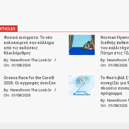
RTICLES
Φονικά αινίγματα: Το νέο
Norman Hyams
καλοκαιρινό σου κόλλημα
διεθνής έκθε
από τις εκδόσεις
του καλλιτέχν
Κλειδάριθμος
Πάτμο στις 12
By:
NewsRoom The Look.Gr
By:
NewsRoom T
On:
01/08/2026
On:
01/08/2026
Greece Race for the Cure®
Το Φεστιβάλ Σ
2026: Οι εγγραφές άνοιξαν
συνεχίζει για 
πλούσιο συνα
By:
NewsRoom The Look.Gr
πρόγραμμα
On:
01/08/2026
By:
NewsRoom T
On:
01/08/2026