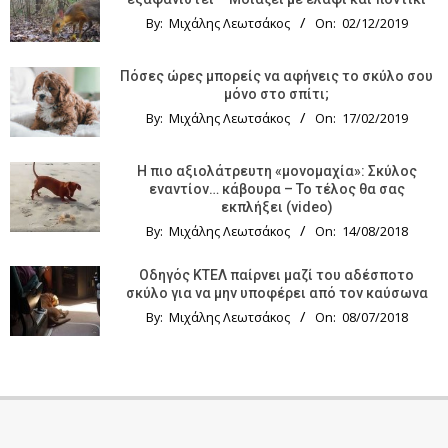
By:
Μιχάλης Λεωτσάκος
On:
02/12/2019
Πόσες ώρες μπορείς να αφήνεις το σκύλο σου
μόνο στο σπίτι;
By:
Μιχάλης Λεωτσάκος
On:
17/02/2019
Η πιο αξιολάτρευτη «μονομαχία»: Σκύλος
εναντίον… κάβουρα – Το τέλος θα σας
εκπλήξει (video)
By:
Μιχάλης Λεωτσάκος
On:
14/08/2018
Οδηγός KTΕΛ παίρνει μαζί του αδέσποτο
σκύλο για να μην υποφέρει από τον καύσωνα
By:
Μιχάλης Λεωτσάκος
On:
08/07/2018