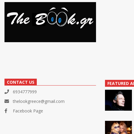
CONTACT US
FEATURED A
6934777999
thelookgreece@gmail.com
Facebook Page