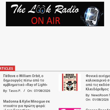
RTICLES
Πέθανε ο William Orbit, ο
Φονικά αινίγμα
δημιουργός πίσω από το
καλοκαιρινό σ
εμβληματικό «Ray of Light»
από τις εκδόσ
Κλειδάριθμος
By:
Tasos P.
On:
07/08/2026
By:
NewsRoom T
On:
01/08/2026
Madonna & Kylie Minogue σε
ντουέτο για πρώτη φορά: