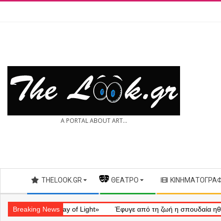
Skip
to
content
THE
A PORTAL ABOUT ART...
LOOK.GR
Secondary
THELOOK.GR
— ΘΈΑΤΡΟ
ΚΙΝΗΜΑΤΟΓΡΆ
Navigation
Menu
ληματικό «Ray of Light»
Breaking News
Έφυγε από τη ζωή η σπουδαία ηθοποιός