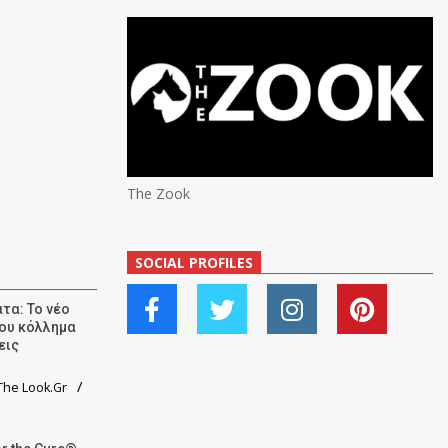
The Zook
SOCIAL PROFILES
τα: Το νέο
ου κόλλημα
εις
he Look.Gr