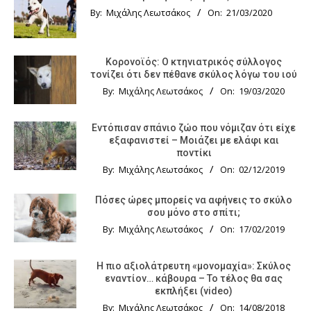
By:
Μιχάλης Λεωτσάκος
On:
21/03/2020
Κορονοϊός: Ο κτηνιατρικός σύλλογος
τονίζει ότι δεν πέθανε σκύλος λόγω του ιού
By:
Μιχάλης Λεωτσάκος
On:
19/03/2020
Εντόπισαν σπάνιο ζώο που νόμιζαν ότι είχε
εξαφανιστεί – Μοιάζει με ελάφι και
ποντίκι
By:
Μιχάλης Λεωτσάκος
On:
02/12/2019
Πόσες ώρες μπορείς να αφήνεις το σκύλο
σου μόνο στο σπίτι;
By:
Μιχάλης Λεωτσάκος
On:
17/02/2019
Η πιο αξιολάτρευτη «μονομαχία»: Σκύλος
εναντίον… κάβουρα – Το τέλος θα σας
εκπλήξει (video)
By:
Μιχάλης Λεωτσάκος
On:
14/08/2018