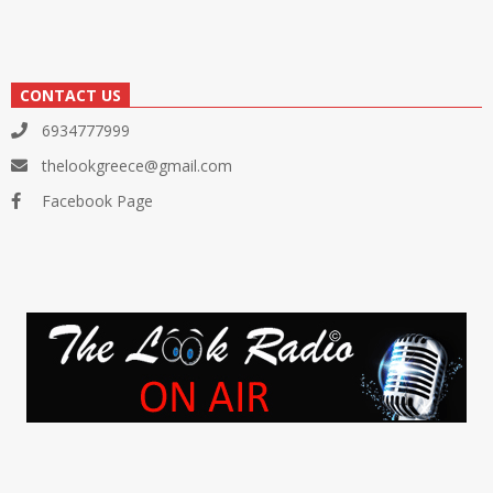
CONTACT US
6934777999
thelookgreece@gmail.com
Facebook Page