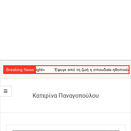
Secondary
ικό «Ray of Light»
Navigation
Breaking News
Έφυγε από τη ζωή η σπουδαία ηθοποιός Μάρω
Menu
Κατερίνα Παναγοπούλου