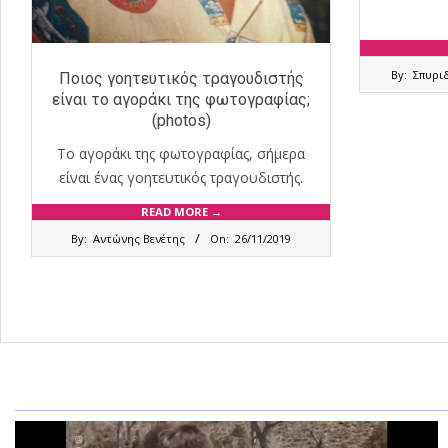
2019-
By:
Σπυρι
Ποιος γοητευτικός τραγουδιστής
09-
είναι το αγοράκι της φωτογραφίας;
24
(photos)
Το αγοράκι της φωτογραφίας, σήμερα
είναι ένας γοητευτικός τραγουδιστής.
READ MORE →
2019-
By:
Αντώνης Βενέτης
On:
26/11/2019
11-
26