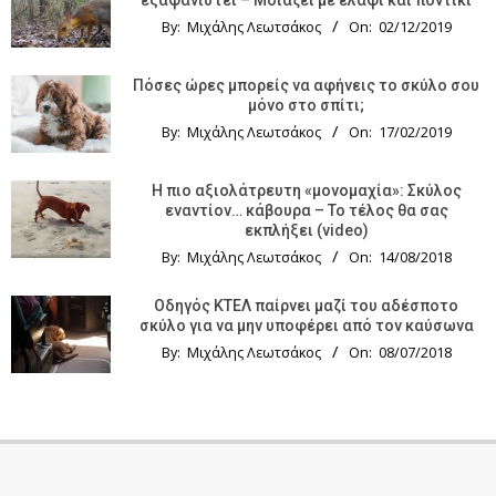
By:
Μιχάλης Λεωτσάκος
On:
02/12/2019
Πόσες ώρες μπορείς να αφήνεις το σκύλο σου
μόνο στο σπίτι;
By:
Μιχάλης Λεωτσάκος
On:
17/02/2019
Η πιο αξιολάτρευτη «μονομαχία»: Σκύλος
εναντίον… κάβουρα – Το τέλος θα σας
εκπλήξει (video)
By:
Μιχάλης Λεωτσάκος
On:
14/08/2018
Οδηγός KTΕΛ παίρνει μαζί του αδέσποτο
σκύλο για να μην υποφέρει από τον καύσωνα
By:
Μιχάλης Λεωτσάκος
On:
08/07/2018