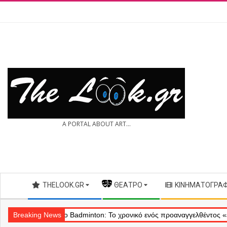
Skip
to
content
THE
A PORTAL ABOUT ART...
LOOK.GR
Secondary
THELOOK.GR
— ΘΈΑΤΡΟ
ΚΙΝΗΜΑΤΟΓΡΆ
Navigation
Menu
Θέατρο Badminton: Το χρονικό ενός προαναγγελθέντος «εγκλήματος
Breaking News