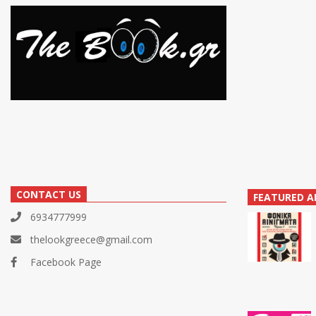
CONTACT US
FEATURED A
6934777999
thelookgreece@gmail.com
Facebook Page