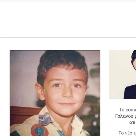
Το com
Γαλανού 
και
Το νέο 