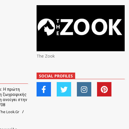
The Zook
SOCIAL PROFILES
: Η πρώτη
ση ζωγραφικής
η ανοίγει στην
/08
he Look.Gr