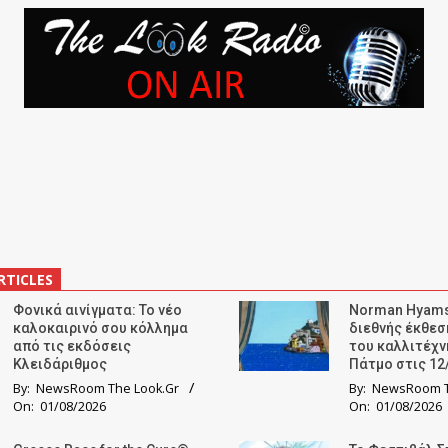
RTICLES
Φονικά αινίγματα: Το νέο
Norman Hyams
καλοκαιρινό σου κόλλημα
διεθνής έκθε
από τις εκδόσεις
του καλλιτέχν
Κλειδάριθμος
Πάτμο στις 12
By:
NewsRoom The Look.Gr
By:
NewsRoom T
On:
01/08/2026
On:
01/08/2026