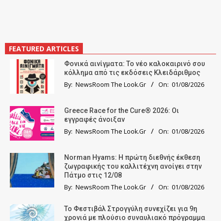
FEATURED ARTICLES
Φονικά αινίγματα: Το νέο καλοκαιρινό σου
κόλλημα από τις εκδόσεις Κλειδάριθμος
By:
NewsRoom The Look.Gr
On:
01/08/2026
Greece Race for the Cure® 2026: Οι
εγγραφές άνοιξαν
By:
NewsRoom The Look.Gr
On:
01/08/2026
Norman Hyams: Η πρώτη διεθνής έκθεση
ζωγραφικής του καλλιτέχνη ανοίγει στην
Πάτμο στις 12/08
By:
NewsRoom The Look.Gr
On:
01/08/2026
Το Φεστιβάλ Στρογγύλη συνεχίζει για 9η
χρονιά με πλούσιο συναυλιακό πρόγραμμα