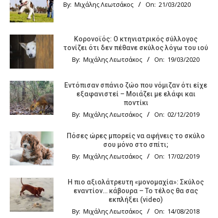
By:
Μιχάλης Λεωτσάκος
On:
21/03/2020
Κορονοϊός: Ο κτηνιατρικός σύλλογος
τονίζει ότι δεν πέθανε σκύλος λόγω του ιού
By:
Μιχάλης Λεωτσάκος
On:
19/03/2020
Εντόπισαν σπάνιο ζώο που νόμιζαν ότι είχε
εξαφανιστεί – Μοιάζει με ελάφι και
ποντίκι
By:
Μιχάλης Λεωτσάκος
On:
02/12/2019
Πόσες ώρες μπορείς να αφήνεις το σκύλο
σου μόνο στο σπίτι;
By:
Μιχάλης Λεωτσάκος
On:
17/02/2019
Η πιο αξιολάτρευτη «μονομαχία»: Σκύλος
εναντίον… κάβουρα – Το τέλος θα σας
εκπλήξει (video)
By:
Μιχάλης Λεωτσάκος
On:
14/08/2018