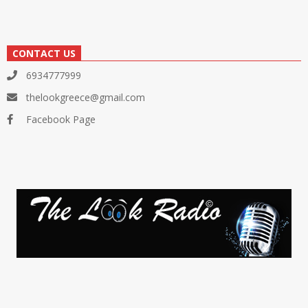
CONTACT US
6934777999
thelookgreece@gmail.com
Facebook Page