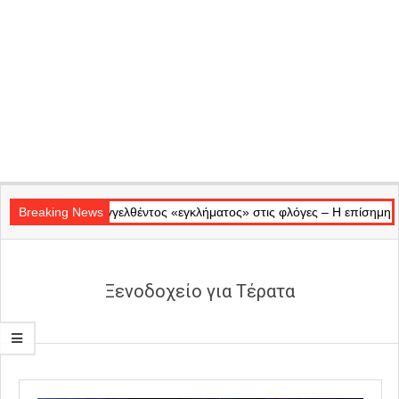
Secondary
νός προαναγγελθέντος «εγκλήματος» στις φλόγες – Η επίσημη αδιαφορί
Navigation
Breaking News
Menu
Ξενοδοχείο για Τέρατα