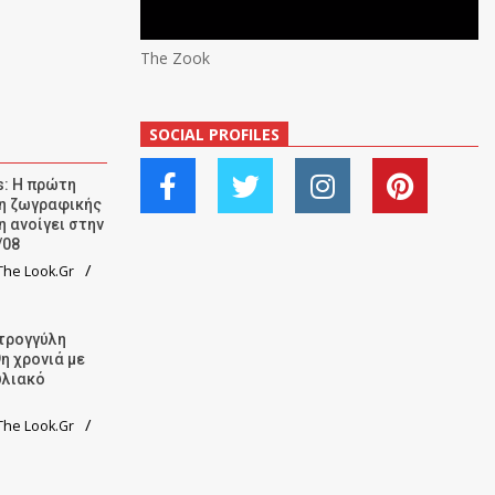
The Zook
SOCIAL PROFILES
: Η πρώτη
ση ζωγραφικής
η ανοίγει στην
/08
he Look.Gr
τρογγύλη
9η χρονιά με
υλιακό
he Look.Gr