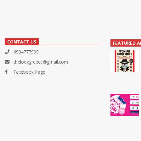
CONTACT US
FEATURED A
6934777999
thelookgreece@gmail.com
Facebook Page