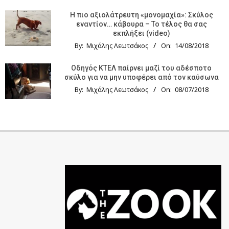
Η πιο αξιολάτρευτη «μονομαχία»: Σκύλος
εναντίον… κάβουρα – Το τέλος θα σας
εκπλήξει (video)
By:
Μιχάλης Λεωτσάκος
On:
14/08/2018
Οδηγός KTΕΛ παίρνει μαζί του αδέσποτο
σκύλο για να μην υποφέρει από τον καύσωνα
By:
Μιχάλης Λεωτσάκος
On:
08/07/2018