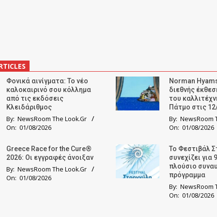
RTICLES
Φονικά αινίγματα: Το νέο
Norman Hyams
καλοκαιρινό σου κόλλημα
διεθνής έκθε
από τις εκδόσεις
του καλλιτέχν
Κλειδάριθμος
Πάτμο στις 12
By:
NewsRoom The Look.Gr
By:
NewsRoom T
On:
01/08/2026
On:
01/08/2026
Greece Race for the Cure®
Το Φεστιβάλ Σ
2026: Οι εγγραφές άνοιξαν
συνεχίζει για 
πλούσιο συνα
By:
NewsRoom The Look.Gr
πρόγραμμα
On:
01/08/2026
By:
NewsRoom T
On:
01/08/2026