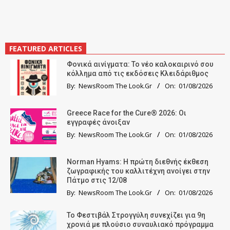
FEATURED ARTICLES
Φονικά αινίγματα: Το νέο καλοκαιρινό σου
κόλλημα από τις εκδόσεις Κλειδάριθμος
By:
NewsRoom The Look.Gr
On:
01/08/2026
Greece Race for the Cure® 2026: Οι
εγγραφές άνοιξαν
By:
NewsRoom The Look.Gr
On:
01/08/2026
Norman Hyams: Η πρώτη διεθνής έκθεση
ζωγραφικής του καλλιτέχνη ανοίγει στην
Πάτμο στις 12/08
By:
NewsRoom The Look.Gr
On:
01/08/2026
Το Φεστιβάλ Στρογγύλη συνεχίζει για 9η
χρονιά με πλούσιο συναυλιακό πρόγραμμα