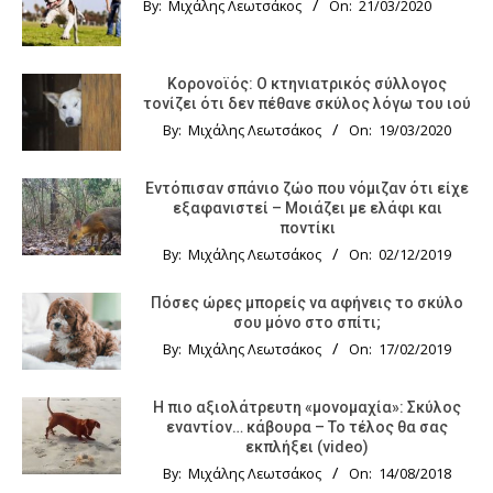
By:
Μιχάλης Λεωτσάκος
On:
21/03/2020
Κορονοϊός: Ο κτηνιατρικός σύλλογος
τονίζει ότι δεν πέθανε σκύλος λόγω του ιού
By:
Μιχάλης Λεωτσάκος
On:
19/03/2020
Εντόπισαν σπάνιο ζώο που νόμιζαν ότι είχε
εξαφανιστεί – Μοιάζει με ελάφι και
ποντίκι
By:
Μιχάλης Λεωτσάκος
On:
02/12/2019
Πόσες ώρες μπορείς να αφήνεις το σκύλο
σου μόνο στο σπίτι;
By:
Μιχάλης Λεωτσάκος
On:
17/02/2019
Η πιο αξιολάτρευτη «μονομαχία»: Σκύλος
εναντίον… κάβουρα – Το τέλος θα σας
εκπλήξει (video)
By:
Μιχάλης Λεωτσάκος
On:
14/08/2018