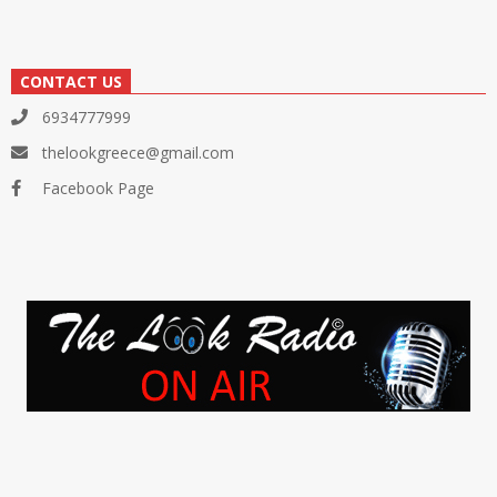
CONTACT US
6934777999
thelookgreece@gmail.com
Facebook Page