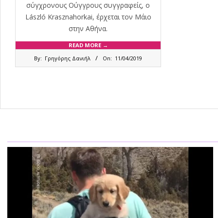
σύγχρονους Ούγγρους συγγραφείς, ο
László Krasznahorkai, έρχεται τον Μάιο
στην Αθήνα.
READ MORE →
2019-
By:
Γρηγόρης Δανιήλ
On:
11/04/2019
04-
11