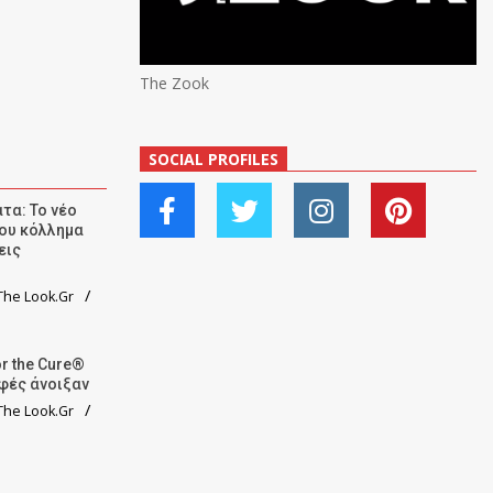
The Zook
SOCIAL PROFILES
τα: Το νέο
ου κόλλημα
εις
he Look.Gr
r the Cure®
αφές άνοιξαν
he Look.Gr