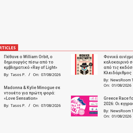
RTICLES
Πέθανε ο William Orbit, ο
Φονικά αινίγμα
δημιουργός πίσω από το
καλοκαιρινό σ
εμβληματικό «Ray of Light»
από τις εκδόσ
Κλειδάριθμος
By:
Tasos P.
On:
07/08/2026
By:
NewsRoom T
On:
01/08/2026
Madonna & Kylie Minogue σε
ντουέτο για πρώτη φορά:
«Love Sensation»
Greece Race fo
2026: Οι εγγρ
By:
Tasos P.
On:
07/08/2026
By:
NewsRoom T
On:
01/08/2026