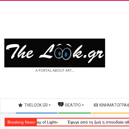
Skip
to
content
THE
A PORTAL ABOUT ART...
LOOK.GR
Secondary
THELOOK.GR
— ΘΈΑΤΡΟ
ΚΙΝΗΜΑΤΟΓΡΆ
Navigation
Menu
ληματικό «Ray of Light»
Breaking News
Έφυγε από τη ζωή η σπουδαία ηθοποιός