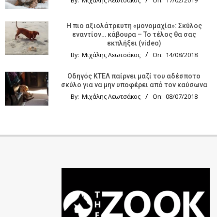
By:
Μιχάλης Λεωτσάκος
On:
17/02/2019
Η πιο αξιολάτρευτη «μονομαχία»: Σκύλος
εναντίον… κάβουρα – Το τέλος θα σας
εκπλήξει (video)
By:
Μιχάλης Λεωτσάκος
On:
14/08/2018
Οδηγός KTΕΛ παίρνει μαζί του αδέσποτο
σκύλο για να μην υποφέρει από τον καύσωνα
By:
Μιχάλης Λεωτσάκος
On:
08/07/2018