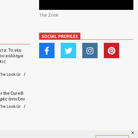
The Zook
SOCIAL PROFILES
τα: Το νέο
ου κόλλημα
εις
he Look.Gr
r the Cure®
αφές άνοιξαν
he Look.Gr
✕