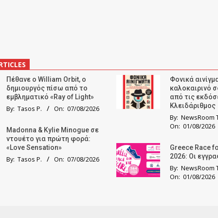
RTICLES
Πέθανε ο William Orbit, ο
Φονικά αινίγμα
δημιουργός πίσω από το
καλοκαιρινό σ
εμβληματικό «Ray of Light»
από τις εκδόσ
Κλειδάριθμος
By:
Tasos P.
On:
07/08/2026
By:
NewsRoom T
On:
01/08/2026
Madonna & Kylie Minogue σε
ντουέτο για πρώτη φορά:
«Love Sensation»
Greece Race fo
2026: Οι εγγρ
By:
Tasos P.
On:
07/08/2026
By:
NewsRoom T
On:
01/08/2026