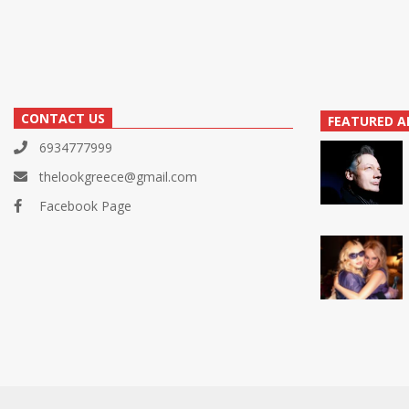
CONTACT US
FEATURED A
6934777999
thelookgreece@gmail.com
Facebook Page