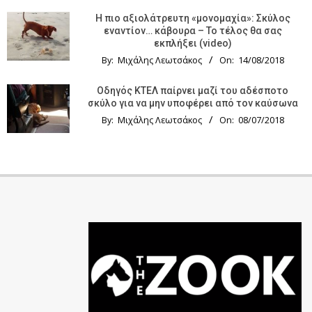
Η πιο αξιολάτρευτη «μονομαχία»: Σκύλος
εναντίον… κάβουρα – Το τέλος θα σας
εκπλήξει (video)
By:
Μιχάλης Λεωτσάκος
On:
14/08/2018
Οδηγός KTΕΛ παίρνει μαζί του αδέσποτο
σκύλο για να μην υποφέρει από τον καύσωνα
By:
Μιχάλης Λεωτσάκος
On:
08/07/2018