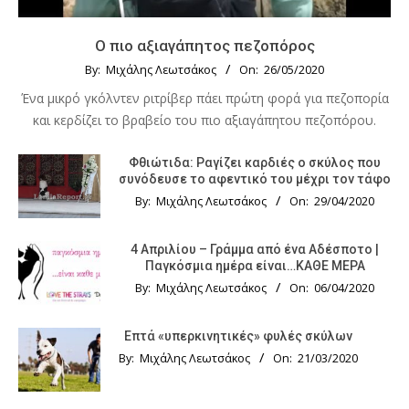
Ο πιο αξιαγάπητος πεζοπόρος
By:
Μιχάλης Λεωτσάκος
On:
26/05/2020
Ένα μικρό γκόλντεν ριτρίβερ πάει πρώτη φορά για πεζοπορία
και κερδίζει το βραβείο του πιο αξιαγάπητου πεζοπόρου.
Φθιώτιδα: Ραγίζει καρδιές ο σκύλος που
συνόδευσε το αφεντικό του μέχρι τον τάφο
By:
Μιχάλης Λεωτσάκος
On:
29/04/2020
4 Απριλίου – Γράμμα από ένα Αδέσποτο |
Παγκόσμια ημέρα είναι…ΚΑΘΕ ΜΕΡΑ
By:
Μιχάλης Λεωτσάκος
On:
06/04/2020
Επτά «υπερκινητικές» φυλές σκύλων
By:
Μιχάλης Λεωτσάκος
On:
21/03/2020