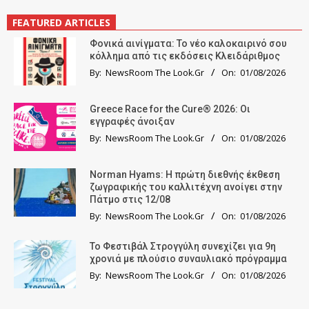
FEATURED ARTICLES
Φονικά αινίγματα: Το νέο καλοκαιρινό σου
κόλλημα από τις εκδόσεις Κλειδάριθμος
By:
NewsRoom The Look.Gr
On:
01/08/2026
Greece Race for the Cure® 2026: Οι
εγγραφές άνοιξαν
By:
NewsRoom The Look.Gr
On:
01/08/2026
Norman Hyams: Η πρώτη διεθνής έκθεση
ζωγραφικής του καλλιτέχνη ανοίγει στην
Πάτμο στις 12/08
By:
NewsRoom The Look.Gr
On:
01/08/2026
Το Φεστιβάλ Στρογγύλη συνεχίζει για 9η
χρονιά με πλούσιο συναυλιακό πρόγραμμα
By:
NewsRoom The Look.Gr
On:
01/08/2026