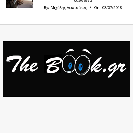
καύσωνα
By:
Μιχάλης Λεωτσάκος
On:
08/07/2018