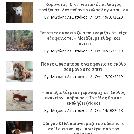
Κορονοϊός: Ο κτηνιατρικός σύλλογος
τονίζει ότι δεν πέθανε σκύλος λόγω του ιού
By:
Μιχάλης Λεωτσάκος
On:
19/03/2020
Εντόπισαν σπάνιο ζώο που νόμιζαν ότι είχε
εξαφανιστεί – Μοιάζει με ελάφι και
ποντίκι
By:
Μιχάλης Λεωτσάκος
On:
02/12/2019
Πόσες ώρες μπορείς να αφήνεις το σκύλο
σου μόνο στο σπίτι;
By:
Μιχάλης Λεωτσάκος
On:
17/02/2019
Η πιο αξιολάτρευτη «μονομαχία»: Σκύλος
εναντίον… κάβουρα – Το τέλος θα σας
εκπλήξει (video)
By:
Μιχάλης Λεωτσάκος
On:
14/08/2018
Οδηγός KTΕΛ παίρνει μαζί του αδέσποτο
σκύλο για να μην υποφέρει από τον