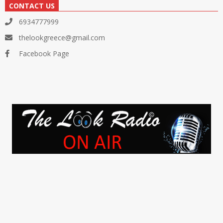
CONTACT US
6934777999
thelookgreece@gmail.com
Facebook Page