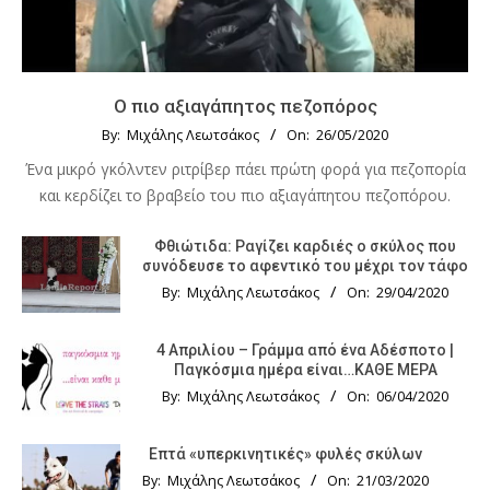
Ο πιο αξιαγάπητος πεζοπόρος
By:
Μιχάλης Λεωτσάκος
On:
26/05/2020
Ένα μικρό γκόλντεν ριτρίβερ πάει πρώτη φορά για πεζοπορία
και κερδίζει το βραβείο του πιο αξιαγάπητου πεζοπόρου.
Φθιώτιδα: Ραγίζει καρδιές ο σκύλος που
συνόδευσε το αφεντικό του μέχρι τον τάφο
By:
Μιχάλης Λεωτσάκος
On:
29/04/2020
4 Απριλίου – Γράμμα από ένα Αδέσποτο |
Παγκόσμια ημέρα είναι…ΚΑΘΕ ΜΕΡΑ
By:
Μιχάλης Λεωτσάκος
On:
06/04/2020
Επτά «υπερκινητικές» φυλές σκύλων
By:
Μιχάλης Λεωτσάκος
On:
21/03/2020