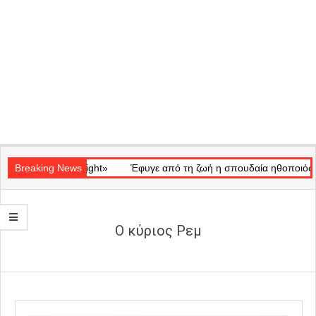
Secondary
ικό «Ray of Light»
Navigation
Breaking News
Έφυγε από τη ζωή η σπουδαία ηθοποιός Μάρω
Menu
Ο κύριος Ρεμ