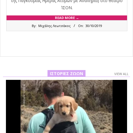
της Παγκόσμιας Ημέρας Ατόμων με Αναπηρία) στο θέατρο
ΊΣΟΝ.
READ MORE →
2019-
By:
Μιχάλης Λεωτσάκος
On:
30/10/2019
10-
30
ΙΣΤΟΡΊΕΣ ΖΏΩΝ
VIEW ALL