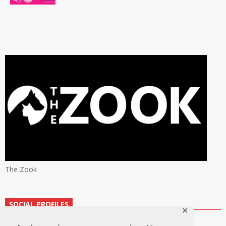
The Zook
SOCIAL PROFILES
✕