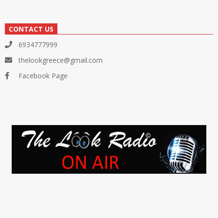
CONTACT US
6934777999
thelookgreece@gmail.com
Facebook Page