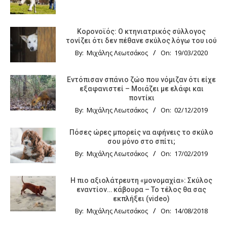
Κορονοϊός: Ο κτηνιατρικός σύλλογος
τονίζει ότι δεν πέθανε σκύλος λόγω του ιού
By:
Μιχάλης Λεωτσάκος
On:
19/03/2020
Εντόπισαν σπάνιο ζώο που νόμιζαν ότι είχε
εξαφανιστεί – Μοιάζει με ελάφι και
ποντίκι
By:
Μιχάλης Λεωτσάκος
On:
02/12/2019
Πόσες ώρες μπορείς να αφήνεις το σκύλο
σου μόνο στο σπίτι;
By:
Μιχάλης Λεωτσάκος
On:
17/02/2019
Η πιο αξιολάτρευτη «μονομαχία»: Σκύλος
εναντίον… κάβουρα – Το τέλος θα σας
εκπλήξει (video)
By:
Μιχάλης Λεωτσάκος
On:
14/08/2018