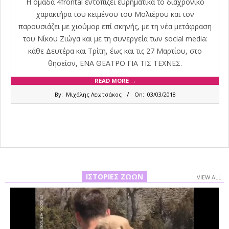
Η ομάδα 4frontal εντοπίζει ευρηματικά το διαχρονικό
χαρακτήρα του κειμένου του Μολιέρου και τον
παρουσιάζει με χιούμορ επί σκηνής, με τη νέα μετάφραση
του Νίκου Ζιώγα και με τη συνεργεία των social media:
κάθε Δευτέρα και Τρίτη, έως και τις 27 Μαρτίου, στο
θησείον, ΕΝΑ ΘΕΑΤΡΟ ΓΙΑ ΤΙΣ ΤΕΧΝΕΣ.
READ MORE →
2018-
By:
Μιχάλης Λεωτσάκος
On:
03/03/2018
03-
03
ΙΣΤΟΡΊΕΣ ΖΏΩΝ
VIEW ALL