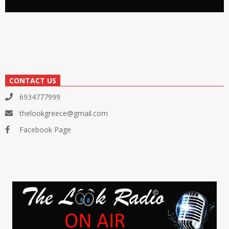
CONTACT US
6934777999
thelookgreece@gmail.com
Facebook Page