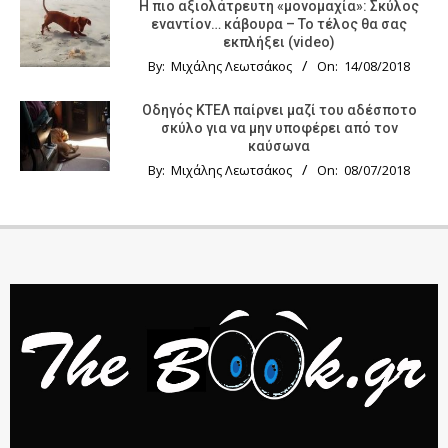
Η πιο αξιολάτρευτη «μονομαχία»: Σκύλος
εναντίον… κάβουρα – Το τέλος θα σας
εκπλήξει (video)
By:
Μιχάλης Λεωτσάκος
On:
14/08/2018
Οδηγός KTΕΛ παίρνει μαζί του αδέσποτο
σκύλο για να μην υποφέρει από τον
καύσωνα
By:
Μιχάλης Λεωτσάκος
On:
08/07/2018