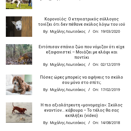
Κορονοϊός: Ο κτηνιατρικός σύλλογος
τονίζει ότι δεν πέθανε σκύλος λόγω του ιού
By:
Μιχάλης Λεωτσάκος
On:
19/03/2020
Εντόπισαν σπάνιο ζώο που νόμιζαν ότι είχε
εξαφανιστεί – Μοιάζει με ελάφι και
ποντίκι
By:
Μιχάλης Λεωτσάκος
On:
02/12/2019
Πόσες ώρες μπορείς να αφήνεις το σκύλο
σου μόνο στο σπίτι;
By:
Μιχάλης Λεωτσάκος
On:
17/02/2019
Η πιο αξιολάτρευτη «μονομαχία»: Σκύλος
εναντίον… κάβουρα – Το τέλος θα σας
εκπλήξει (video)
By:
Μιχάλης Λεωτσάκος
On:
14/08/2018