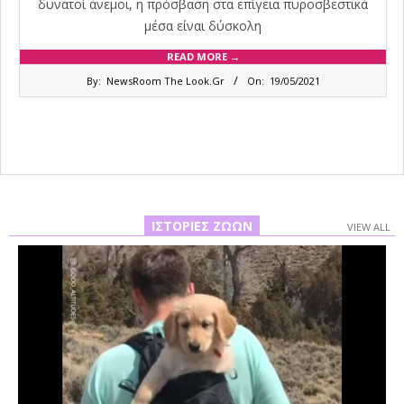
δυνατοί άνεμοι, η πρόσβαση στα επίγεια πυροσβεστικά
μέσα είναι δύσκολη
READ MORE →
2021-
By:
NewsRoom The Look.Gr
On:
19/05/2021
05-
19
ΙΣΤΟΡΊΕΣ ΖΏΩΝ
VIEW ALL