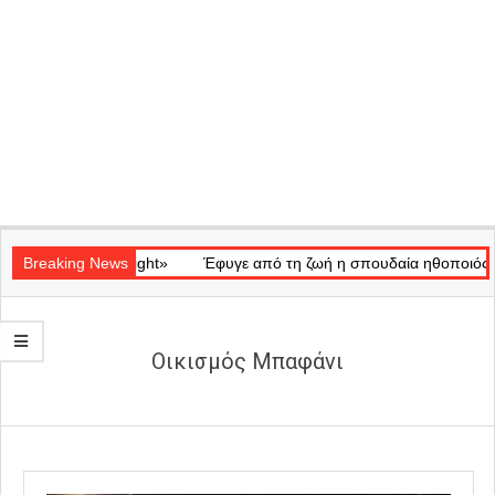
Secondary
κό «Ray of Light»
Navigation
Breaking News
Έφυγε από τη ζωή η σπουδαία ηθοποιός Μάρω
Menu
Oικισμός Μπαφάνι