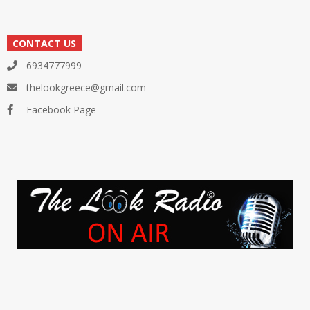
CONTACT US
6934777999
thelookgreece@gmail.com
Facebook Page