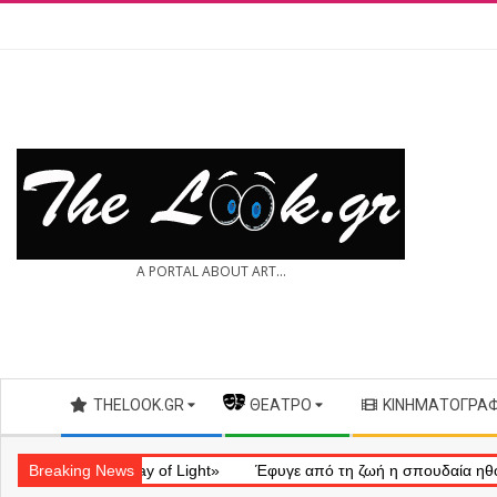
Skip
to
content
THE
A PORTAL ABOUT ART...
LOOK.GR
Secondary
THELOOK.GR
— ΘΈΑΤΡΟ
ΚΙΝΗΜΑΤΟΓΡΆ
Navigation
Menu
τικό «Ray of Light»
Breaking News
Έφυγε από τη ζωή η σπουδαία ηθοποιός Μά