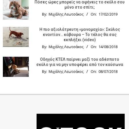
Πόσες ώρες μπορείς να αφήνεις το σκύλο σου
μόνο στο σπίτι;
By:
Μιχάλης Λεωτσάκος
On:
17/02/2019
Η πιο αξιολάτρευτη «μονομαχία»: Σκύλος
εναντίον… κάβουρα – Το τέλος θα σας
εκπλήξει (video)
By:
Μιχάλης Λεωτσάκος
On:
14/08/2018
Οδηγός KTΕΛ παίρνει μαζί του αδέσποτο
σκύλο για να μην υποφέρει από τον καύσωνα
By:
Μιχάλης Λεωτσάκος
On:
08/07/2018