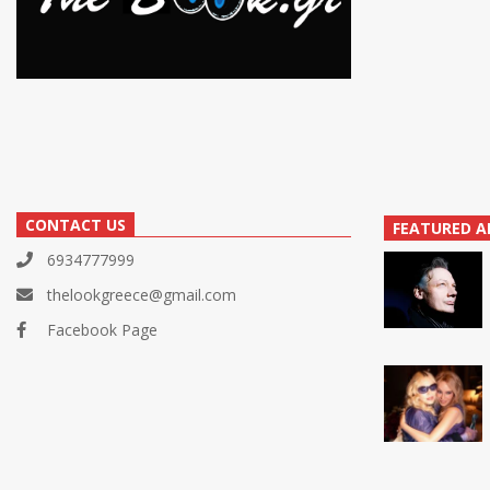
CONTACT US
FEATURED A
6934777999
thelookgreece@gmail.com
Facebook Page