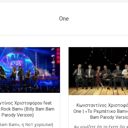
One
τίνος Χριστοφόρου feat.
Κωνσταντίνος Χριστοφόρ
 «Rock Bam» (Billy Bam Bam
One | «Το Ρεμπέτικο Bam» 
Parody Version)
Bam Parody Versio
y Bam Bam», η Νο1 χορευτική
Αν νομίζετε ότι τα έχετε δει 