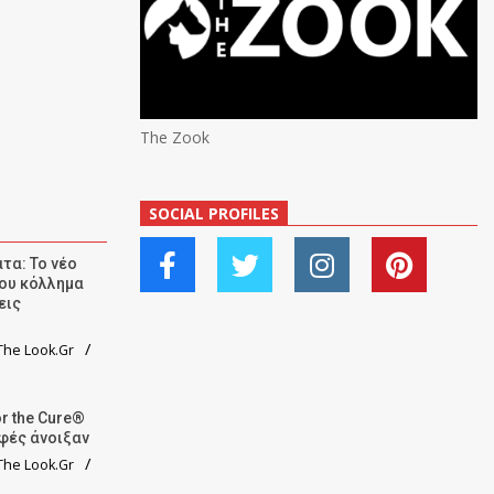
The Zook
SOCIAL PROFILES
τα: Το νέο
ου κόλλημα
εις
he Look.Gr
r the Cure®
αφές άνοιξαν
he Look.Gr