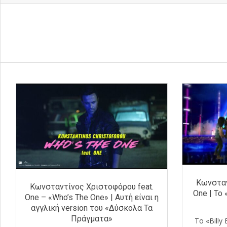
Κωνσταν
Κωνσταντίνος Χριστοφόρου feat.
One | Το
One – «Who’s The One» | Αυτή είναι η
αγγλική version του «Δύσκολα Τα
Πράγματα»
Το «Bill