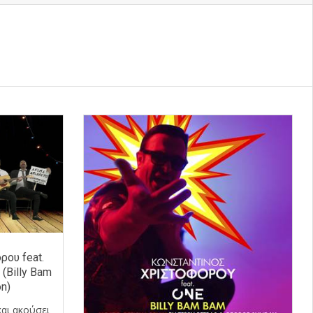
ου feat.
(Billy Bam
n)
και ακούσει