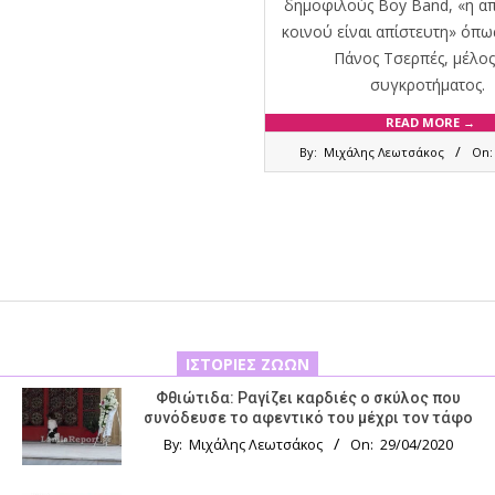
δημοφιλούς Boy Band, «η α
κοινού είναι απίστευτη» όπω
Πάνος Τσερπές, μέλος
συγκροτήματος.
READ MORE →
2020-
By:
Μιχάλης Λεωτσάκος
On:
03-
03
ΙΣΤΟΡΊΕΣ ΖΏΩΝ
Φθιώτιδα: Ραγίζει καρδιές ο σκύλος που
συνόδευσε το αφεντικό του μέχρι τον τάφο
By:
Μιχάλης Λεωτσάκος
On:
29/04/2020