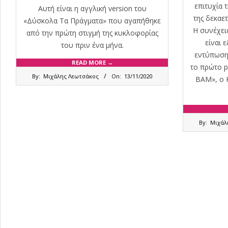
επιτυχία τ
Αυτή είναι η αγγλική version του
της δεκαετ
«Δύσκολα Τα Πράγματα» που αγαπήθηκε
Η συνέχει
από την πρώτη στιγμή της κυκλοφορίας
είναι 
του πριν ένα μήνα.
εντύπωση 
READ MORE →
το πρώτο p
2020-
By:
Μιχάλης Λεωτσάκος
On:
13/11/2020
ΒΑΜ», ο 
11-
13
2020-
By:
Μιχάλ
07-
07