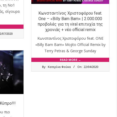
», τη Νο1
άς, σίγουρα
Κωνσταντίνος Χριστοφόρου feat.
One – «Billy Bam Bam» | 2.000.000
προβολές για τη viral επιτυχία της
χρονιάς + νέο official remix
2/07/2020
Κωνσταντίνος Χριστοφόρου feat. ONE
«Billy Bam Bam» Mojito Official Remix by
Terry Petras & George Sunday
READ MORE →
2020-
By:
Κατερίνα Φούκα
On:
22/04/2020
04-
22
Κύπρο!!!
ου πιο