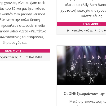
ης χρονιάς, γίνεται glam rock
όλα με το «Billy Bam Bam
ίας του 80 και μας ξεσηκώνει.
χορευτική επιτυχία της χρονι
α λοιπόν των parody versions
κάνετε λάθος.
εδώ! Μετά την πολύ θετική
READ MORE →
προκάλεσε στα social media
2020-
By:
Κατερίνα Φούκα
On:
0
arody video για το «Ρεμπέτικο
07-
Κωνσταντίνος Χριστοφόρου,
02
δημιουργός και
READ MORE →
ης Λεωτσάκος
On:
07/07/2020
Οι ΟΝΕ ξεσηκώνουν την 
Μετά την επανένωση τ