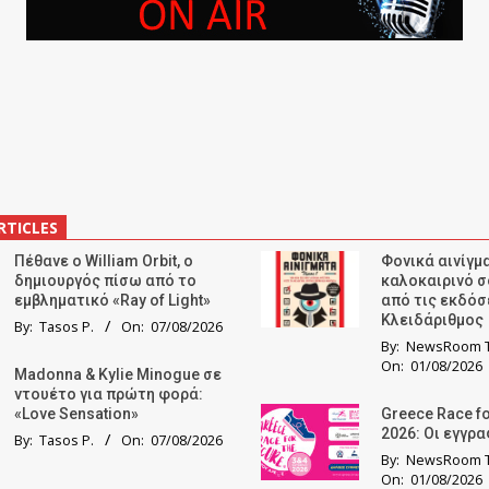
RTICLES
Πέθανε ο William Orbit, ο
Φονικά αινίγμα
δημιουργός πίσω από το
καλοκαιρινό σ
εμβληματικό «Ray of Light»
από τις εκδόσ
Κλειδάριθμος
By:
Tasos P.
On:
07/08/2026
By:
NewsRoom T
On:
01/08/2026
Madonna & Kylie Minogue σε
ντουέτο για πρώτη φορά:
«Love Sensation»
Greece Race fo
2026: Οι εγγρ
By:
Tasos P.
On:
07/08/2026
By:
NewsRoom T
On:
01/08/2026