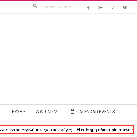
Search
ΓΕΎΣΗ
ΔΙΑΓΩΝΙΣΜΟΊ
CALENDAR EVENTS
εγκλήματος» στις φλόγες – Η επίσημη αδιαφορία απέναντι στις αναμνή