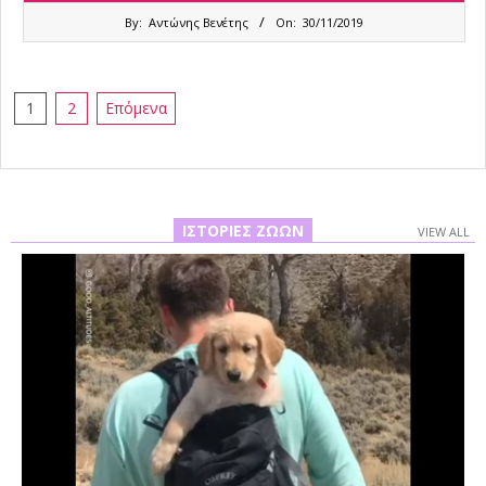
2019-
By:
Αντώνης Βενέτης
On:
30/11/2019
11-
30
Σελιδοποίηση
1
2
Επόμενα
άρθρων
ΙΣΤΟΡΊΕΣ ΖΏΩΝ
VIEW ALL