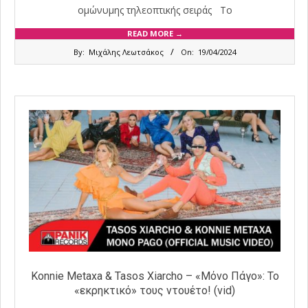
ομώνυμης τηλεοπτικής σειράς Το
READ MORE →
2024-
By:
Μιχάλης Λεωτσάκος
On:
19/04/2024
04-
19
Konnie Metaxa & Tasos Xiarcho – «Μόνο Πάγο»: Το
«εκρηκτικό» τους ντουέτο! (vid)