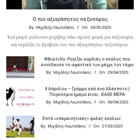
Ο πιο αξιαγάπητος πεζοπόρος
By:
Μιχάλης Λεωτσάκος
On:
26/05/2020
Ένα μικρό γκόλντεν ριτρίβερ πάει πρώτη φορά για πεζοπορία
και κερδίζει το βραβείο του πιο αξιαγάπητου πεζοπόρου.
Φθιώτιδα: Ραγίζει καρδιές ο σκύλος που
συνόδευσε το αφεντικό του μέχρι τον τάφο
By:
Μιχάλης Λεωτσάκος
On:
29/04/2020
4 Απριλίου – Γράμμα από ένα Αδέσποτο |
Παγκόσμια ημέρα είναι…ΚΑΘΕ ΜΕΡΑ
By:
Μιχάλης Λεωτσάκος
On:
06/04/2020
Επτά «υπερκινητικές» φυλές σκύλων
By:
Μιχάλης Λεωτσάκος
On:
21/03/2020