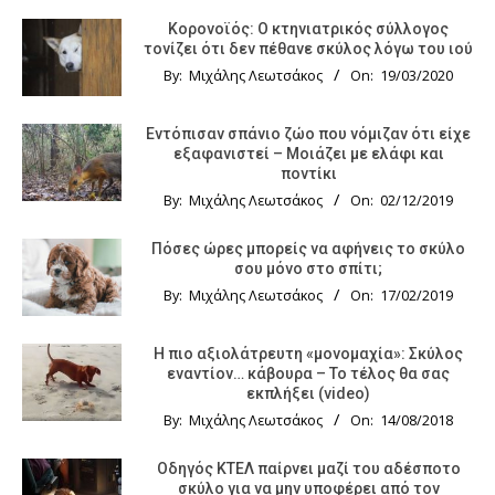
Κορονοϊός: Ο κτηνιατρικός σύλλογος
τονίζει ότι δεν πέθανε σκύλος λόγω του ιού
By:
Μιχάλης Λεωτσάκος
On:
19/03/2020
Εντόπισαν σπάνιο ζώο που νόμιζαν ότι είχε
εξαφανιστεί – Μοιάζει με ελάφι και
ποντίκι
By:
Μιχάλης Λεωτσάκος
On:
02/12/2019
Πόσες ώρες μπορείς να αφήνεις το σκύλο
σου μόνο στο σπίτι;
By:
Μιχάλης Λεωτσάκος
On:
17/02/2019
Η πιο αξιολάτρευτη «μονομαχία»: Σκύλος
εναντίον… κάβουρα – Το τέλος θα σας
εκπλήξει (video)
By:
Μιχάλης Λεωτσάκος
On:
14/08/2018
Οδηγός KTΕΛ παίρνει μαζί του αδέσποτο
σκύλο για να μην υποφέρει από τον