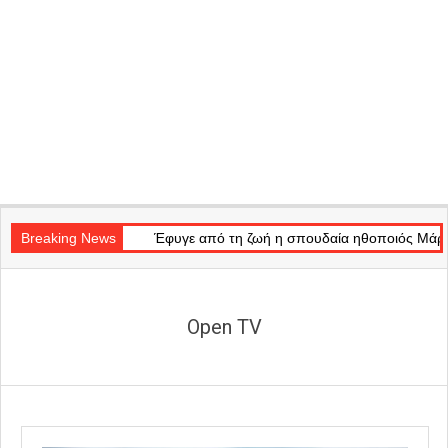
Secondary
f Light»
Navigation
Breaking News
Έφυγε από τη ζωή η σπουδαία ηθοποιός Μάρω Κοντού
Menu
Open TV