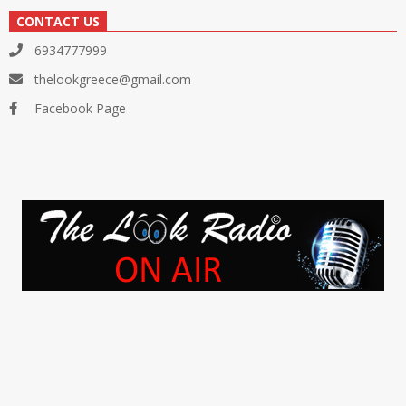
CONTACT US
6934777999
thelookgreece@gmail.com
Facebook Page