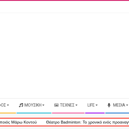
ΦΟΣ
ΜΟΥΣΙΚΉ
ΤΈΧΝΕΣ
LIFE
MEDIA
άρω Κοντού
Θέατρο Badminton: Το χρονικό ενός προαναγγελθέντος