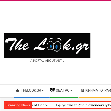
Skip
to
content
THE
A PORTAL ABOUT ART...
LOOK.GR
Secondary
THELOOK.GR
— ΘΈΑΤΡΟ
ΚΙΝΗΜΑΤΟΓΡΆ
Navigation
Menu
ματικό «Ray of Light»
Breaking News
Έφυγε από τη ζωή η σπουδαία ηθοποιός Μ