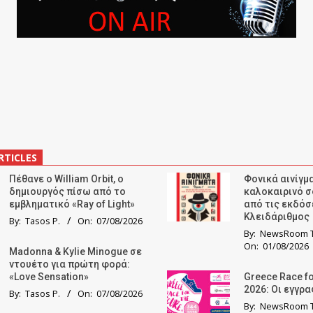
RTICLES
Πέθανε ο William Orbit, ο
Φονικά αινίγμα
δημιουργός πίσω από το
καλοκαιρινό σ
εμβληματικό «Ray of Light»
από τις εκδόσ
Κλειδάριθμος
By:
Tasos P.
On:
07/08/2026
By:
NewsRoom T
On:
01/08/2026
Madonna & Kylie Minogue σε
ντουέτο για πρώτη φορά:
«Love Sensation»
Greece Race fo
2026: Οι εγγρ
By:
Tasos P.
On:
07/08/2026
By:
NewsRoom T