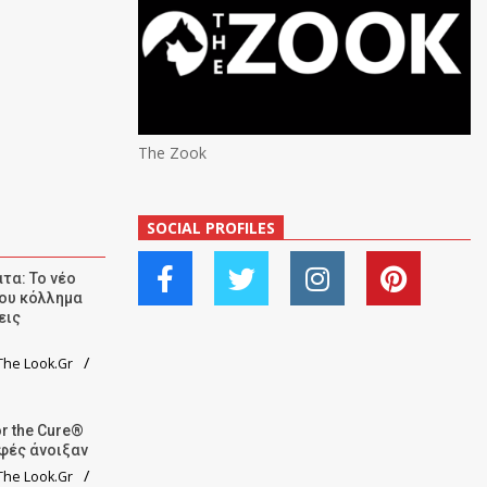
The Zook
SOCIAL PROFILES
τα: Το νέο
ου κόλλημα
εις
he Look.Gr
r the Cure®
αφές άνοιξαν
he Look.Gr