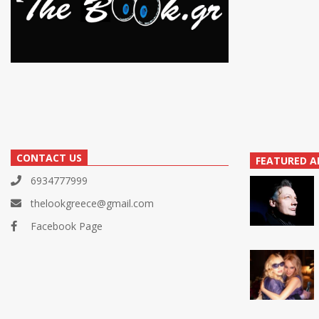
CONTACT US
FEATURED A
6934777999
thelookgreece@gmail.com
Facebook Page