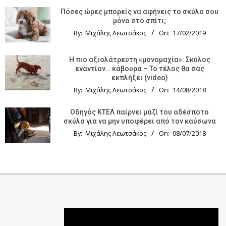
Πόσες ώρες μπορείς να αφήνεις το σκύλο σου
μόνο στο σπίτι;
By:
Μιχάλης Λεωτσάκος
On:
17/02/2019
Η πιο αξιολάτρευτη «μονομαχία»: Σκύλος
εναντίον… κάβουρα – Το τέλος θα σας
εκπλήξει (video)
By:
Μιχάλης Λεωτσάκος
On:
14/08/2018
Οδηγός KTΕΛ παίρνει μαζί του αδέσποτο
σκύλο για να μην υποφέρει από τον καύσωνα
By:
Μιχάλης Λεωτσάκος
On:
08/07/2018