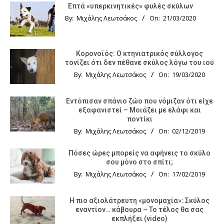
Επτά «υπερκινητικές» φυλές σκύλων
By:
Μιχάλης Λεωτσάκος
On:
21/03/2020
Κορονοϊός: Ο κτηνιατρικός σύλλογος
τονίζει ότι δεν πέθανε σκύλος λόγω του ιού
By:
Μιχάλης Λεωτσάκος
On:
19/03/2020
Εντόπισαν σπάνιο ζώο που νόμιζαν ότι είχε
εξαφανιστεί – Μοιάζει με ελάφι και
ποντίκι
By:
Μιχάλης Λεωτσάκος
On:
02/12/2019
Πόσες ώρες μπορείς να αφήνεις το σκύλο
σου μόνο στο σπίτι;
By:
Μιχάλης Λεωτσάκος
On:
17/02/2019
Η πιο αξιολάτρευτη «μονομαχία»: Σκύλος
εναντίον… κάβουρα – Το τέλος θα σας
εκπλήξει (video)