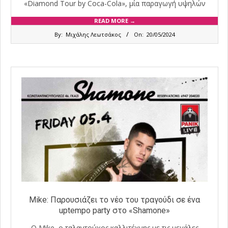
«Diamond Tour by Coca-Cola», μία παραγωγή υψηλών
READ MORE →
2024-
By:
Μιχάλης Λεωτσάκος
On:
20/05/2024
05-
20
Μike: Παρουσιάζει το νέο του τραγούδι σε ένα
uptempo party στο «Shamone»
Ο Mike, ο ταλαντούχος καλλιτέχνης με τις μεγάλες