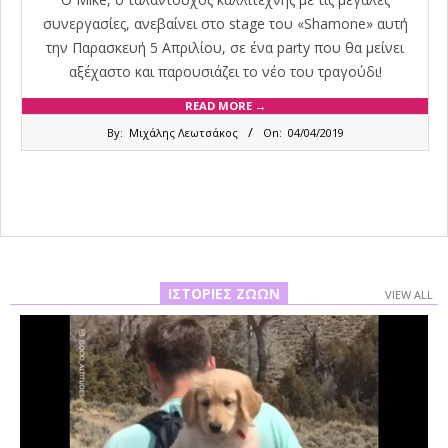
συνεργασίες, ανεβαίνει στο stage του «Shamone» αυτή
την Παρασκευή 5 Απριλίου, σε ένα party που θα μείνει
αξέχαστο και παρουσιάζει το νέο του τραγούδι!
READ MORE →
2019-
By:
Μιχάλης Λεωτσάκος
On:
04/04/2019
04-
04
ΙΣΤΟΡΊΕΣ ΖΏΩΝ
VIEW ALL