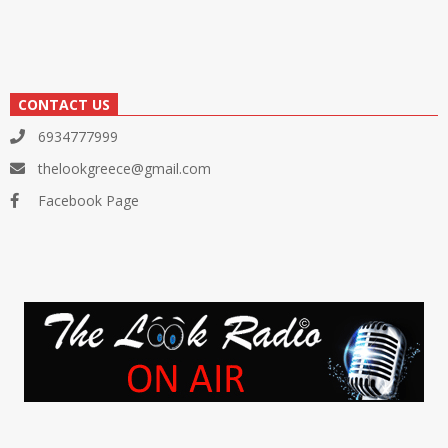
CONTACT US
6934777999
thelookgreece@gmail.com
Facebook Page