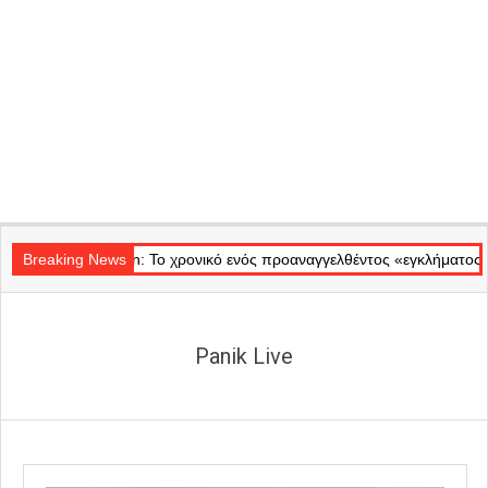
Secondary
Badminton: Το χρονικό ενός προαναγγελθέντος «εγκλήματος» στις φλόγ
Navigation
Breaking News
Menu
Panik Live