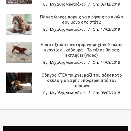
By:
Μιχάλης Λεωτσάκος
On:
02/12/2019
Πόσες ώρες μπορείς να αφήνεις το σκύλο
σου μόνο στο σπίτι;
By:
Μιχάλης Λεωτσάκος
On:
17/02/2019
Η πιο αξιολάτρευτη «μονομαχία»: Σκύλος
εναντίον… κάβουρα – Το τέλος θα σας
εκπλήξει (video)
By:
Μιχάλης Λεωτσάκος
On:
14/08/2018
Οδηγός KTΕΛ παίρνει μαζί του αδέσποτο
σκύλο για να μην υποφέρει από τον
καύσωνα
By:
Μιχάλης Λεωτσάκος
On:
08/07/2018