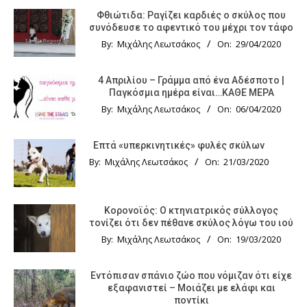
Φθιώτιδα: Ραγίζει καρδιές ο σκύλος που
συνόδευσε το αφεντικό του μέχρι τον τάφο
By:
Μιχάλης Λεωτσάκος
On:
29/04/2020
4 Απριλίου – Γράμμα από ένα Αδέσποτο |
Παγκόσμια ημέρα είναι…ΚΑΘΕ ΜΕΡΑ
By:
Μιχάλης Λεωτσάκος
On:
06/04/2020
Επτά «υπερκινητικές» φυλές σκύλων
By:
Μιχάλης Λεωτσάκος
On:
21/03/2020
Κορονοϊός: Ο κτηνιατρικός σύλλογος
τονίζει ότι δεν πέθανε σκύλος λόγω του ιού
By:
Μιχάλης Λεωτσάκος
On:
19/03/2020
Εντόπισαν σπάνιο ζώο που νόμιζαν ότι είχε
εξαφανιστεί – Μοιάζει με ελάφι και
ποντίκι