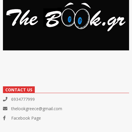
CONTACT US
6934777999
thelookgreece@gmail.com
Facebook Page