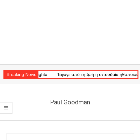
Secondary
ό «Ray of Light»
Navigation
Breaking News
Έφυγε από τη ζωή η σπουδαία ηθοποιός Μάρω 
Menu
Paul Goodman