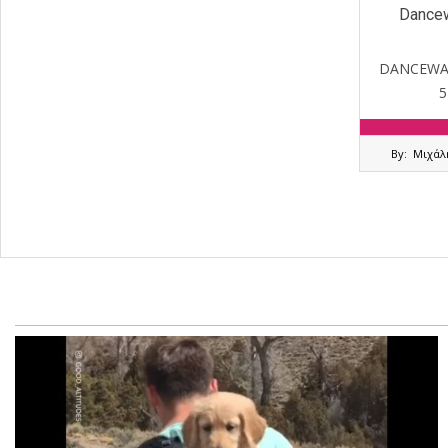
Dancew
DANCEWALK
5
2020-
By:
Μιχάλ
11-
04