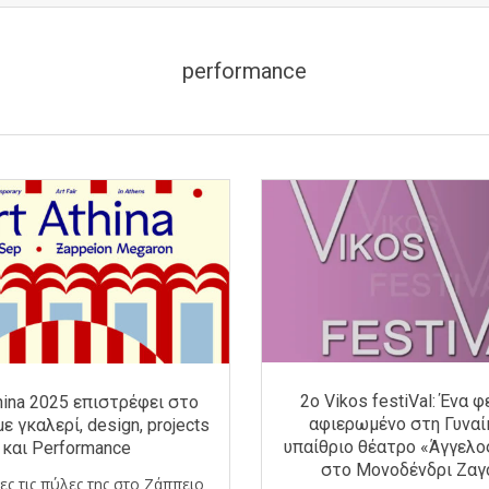
performance
2ο Vikos festiVal: Ένα 
thina 2025 επιστρέφει στο
αφιερωμένο στη Γυναί
ε γκαλερί, design, projects
υπαίθριο θέατρο «Άγγελο
και Performance
στο Μονοδένδρι Ζαγ
ες τις πύλες της στο Ζάππειο