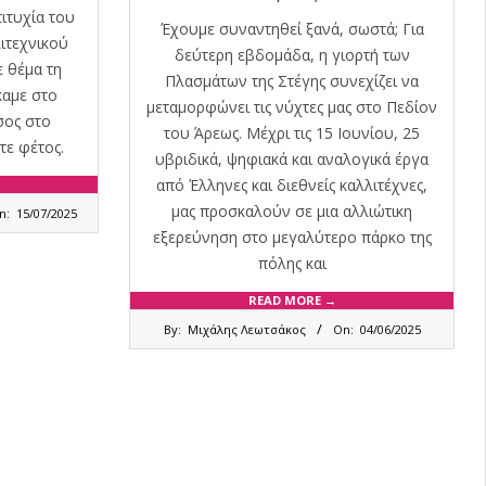
ιτυχία του
Έχουμε συναντηθεί ξανά, σωστά; Για
λιτεχνικού
δεύτερη εβδομάδα, η γιορτή των
 θέμα τη
Πλασμάτων της Στέγης συνεχίζει να
καμε στο
μεταμορφώνει τις νύχτες μας στο Πεδίον
σος στο
του Άρεως. Μέχρι τις 15 Ιουνίου, 25
τε φέτος.
υβριδικά, ψηφιακά και αναλογικά έργα
από Έλληνες και διεθνείς καλλιτέχνες,
μας προσκαλούν σε μια αλλιώτικη
n:
15/07/2025
εξερεύνηση στο μεγαλύτερο πάρκο της
πόλης και
READ MORE →
2025-
By:
Μιχάλης Λεωτσάκος
On:
04/06/2025
06-
04