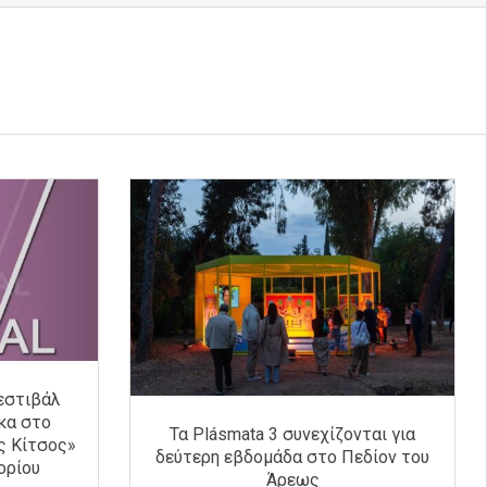
φεστιβάλ
κα στο
Τα Plásmata 3 συνεχίζονται για
ς Κίτσος»
δεύτερη εβδομάδα στο Πεδίον του
ορίου
Άρεως