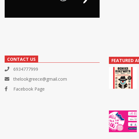
CONTACT US
FEATURED A
6934777999
thelookgreece@gmail.com
Facebook Page