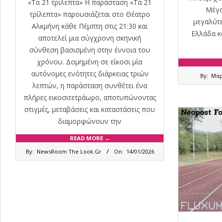
«Τα 21 τρίλεπτα» Η παράσταση «Τα 21
Μέγα
τρίλεπτα» παρουσιάζεται στο Θέατρο
μεγαλύτε
Αλκμήνη κάθε Πέμπτη στις 21:30 και
Ελλάδα κα
αποτελεί μια σύγχρονη σκηνική
σύνθεση βασισμένη στην έννοια του
χρόνου. Δομημένη σε είκοσι μία
2025-
αυτόνομες ενότητες διάρκειας τριών
By:
Μαρ
09-
λεπτών, η παράσταση συνθέτει ένα
19
πλήρες εικοσιτετράωρο, αποτυπώνοντας
στιγμές, μεταβάσεις και καταστάσεις που
διαμορφώνουν την
READ MORE →
2026-
By:
NewsRoom The Look.Gr
On:
14/01/2026
01-
14