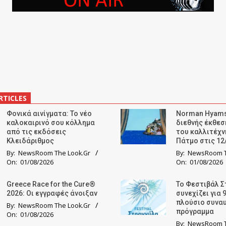
RTICLES
Φονικά αινίγματα: Το νέο
Norman Hyams
καλοκαιρινό σου κόλλημα
διεθνής έκθε
από τις εκδόσεις
του καλλιτέχν
Κλειδάριθμος
Πάτμο στις 12
By:
NewsRoom The Look.Gr
By:
NewsRoom T
On:
01/08/2026
On:
01/08/2026
Greece Race for the Cure®
Το Φεστιβάλ Σ
2026: Οι εγγραφές άνοιξαν
συνεχίζει για 
πλούσιο συνα
By:
NewsRoom The Look.Gr
πρόγραμμα
On:
01/08/2026
By:
NewsRoom T