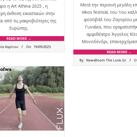
Μετά την περσινή μεγάλη επ
ρο η Art Athina 2025 , η
Vikos festiVal, του 1ου καλ
ρη έκθεση εικαστικών στην
φεστιβάλ του Ζαγορίου με
ι από τις μακροβιότερες της
Γυναίκα, που οραματιστή
Ευρώπης.
αμφιθέατρο Άγγελος Κίτ
READ MORE →
Μονοδένδρι, επανερχόμασ
ία Χαρίτου
On:
19/09/2025
READ MORE →
2025-
By:
NewsRoom The Look.Gr
O
07-
15