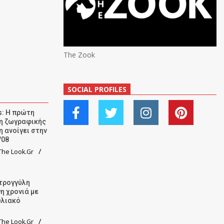
The Zook
SOCIAL PROFILES
: Η πρώτη
ση ζωγραφικής
η ανοίγει στην
/08
he Look.Gr
τρογγύλη
9η χρονιά με
υλιακό
he Look.Gr