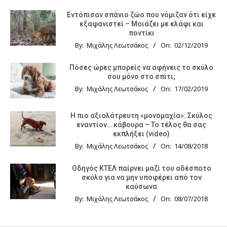
Εντόπισαν σπάνιο ζώο που νόμιζαν ότι είχε
εξαφανιστεί – Μοιάζει με ελάφι και
ποντίκι
By:
Μιχάλης Λεωτσάκος
On:
02/12/2019
Πόσες ώρες μπορείς να αφήνεις το σκύλο
σου μόνο στο σπίτι;
By:
Μιχάλης Λεωτσάκος
On:
17/02/2019
Η πιο αξιολάτρευτη «μονομαχία»: Σκύλος
εναντίον… κάβουρα – Το τέλος θα σας
εκπλήξει (video)
By:
Μιχάλης Λεωτσάκος
On:
14/08/2018
Οδηγός KTΕΛ παίρνει μαζί του αδέσποτο
σκύλο για να μην υποφέρει από τον
καύσωνα
By:
Μιχάλης Λεωτσάκος
On:
08/07/2018