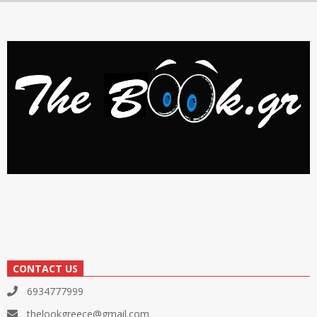
CONTACT US
6934777999
thelookgreece@gmail.com