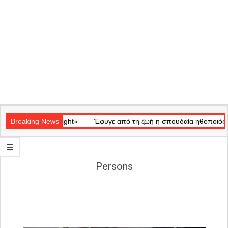
Secondary
ικό «Ray of Light»
Navigation
Breaking News
Έφυγε από τη ζωή η σπουδαία ηθοποιός Μάρω
Menu
Persons