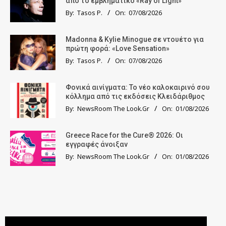
από το εμβληματικό «Ray of Light»
By:
Tasos P.
On:
07/08/2026
Madonna & Kylie Minogue σε ντουέτο για
πρώτη φορά: «Love Sensation»
By:
Tasos P.
On:
07/08/2026
Φονικά αινίγματα: Το νέο καλοκαιρινό σου
κόλλημα από τις εκδόσεις Κλειδάριθμος
By:
NewsRoom The Look.Gr
On:
01/08/2026
Greece Race for the Cure® 2026: Οι
εγγραφές άνοιξαν
By:
NewsRoom The Look.Gr
On:
01/08/2026