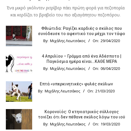
Ένα μικρό γκόλντεν ριτρίβερ πάει πρώτη φορά για πεζοπορία
και κερδίζει το βραβείο του πιο αξιαγάπητου πεζοπόρου.
Φθιώτιδα: Ραγίζει καρδιές ο σκύλος που
συνόδευσε το αφεντικό του μέχρι τον τάφο
By:
Μιχάλης Λεωτσάκος
On:
29/04/2020
4 Απριλίου – Γράμμα από ένα Αδέσποτο |
Παγκόσμια ημέρα είναι…ΚΑΘΕ ΜΕΡΑ
By:
Μιχάλης Λεωτσάκος
On:
06/04/2020
Επτά «υπερκινητικές» φυλές σκύλων
By:
Μιχάλης Λεωτσάκος
On:
21/03/2020
Κορονοϊός: Ο κτηνιατρικός σύλλογος
τονίζει ότι δεν πέθανε σκύλος λόγω του ιού
By:
Μιχάλης Λεωτσάκος
On:
19/03/2020