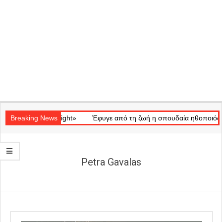
Secondary
κό «Ray of Light»
Navigation
Breaking News
Έφυγε από τη ζωή η σπουδαία ηθοποιός Μάρω
Menu
Petra Gavalas