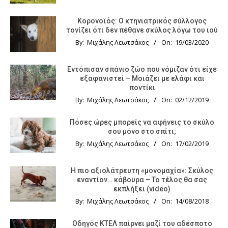
Κορονοϊός: Ο κτηνιατρικός σύλλογος
τονίζει ότι δεν πέθανε σκύλος λόγω του ιού
By:
Μιχάλης Λεωτσάκος
On:
19/03/2020
Εντόπισαν σπάνιο ζώο που νόμιζαν ότι είχε
εξαφανιστεί – Μοιάζει με ελάφι και
ποντίκι
By:
Μιχάλης Λεωτσάκος
On:
02/12/2019
Πόσες ώρες μπορείς να αφήνεις το σκύλο
σου μόνο στο σπίτι;
By:
Μιχάλης Λεωτσάκος
On:
17/02/2019
Η πιο αξιολάτρευτη «μονομαχία»: Σκύλος
εναντίον… κάβουρα – Το τέλος θα σας
εκπλήξει (video)
By:
Μιχάλης Λεωτσάκος
On:
14/08/2018
Οδηγός KTΕΛ παίρνει μαζί του αδέσποτο