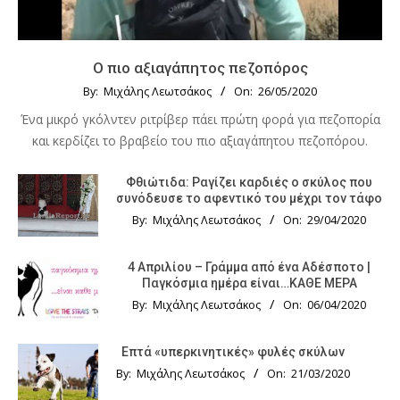
Ο πιο αξιαγάπητος πεζοπόρος
By:
Μιχάλης Λεωτσάκος
On:
26/05/2020
Ένα μικρό γκόλντεν ριτρίβερ πάει πρώτη φορά για πεζοπορία
και κερδίζει το βραβείο του πιο αξιαγάπητου πεζοπόρου.
Φθιώτιδα: Ραγίζει καρδιές ο σκύλος που
συνόδευσε το αφεντικό του μέχρι τον τάφο
By:
Μιχάλης Λεωτσάκος
On:
29/04/2020
4 Απριλίου – Γράμμα από ένα Αδέσποτο |
Παγκόσμια ημέρα είναι…ΚΑΘΕ ΜΕΡΑ
By:
Μιχάλης Λεωτσάκος
On:
06/04/2020
Επτά «υπερκινητικές» φυλές σκύλων
By:
Μιχάλης Λεωτσάκος
On:
21/03/2020