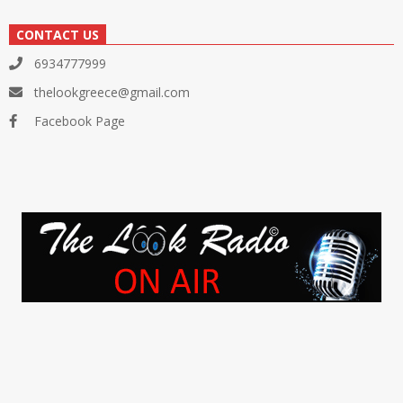
CONTACT US
6934777999
thelookgreece@gmail.com
Facebook Page