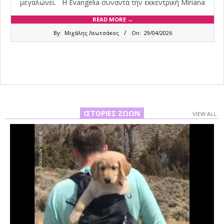
μεγαλώνει. Η Evangelia συναντά την εκκεντρική Miriana
READ MORE →
2026-
By:
Μιχάλης Λεωτσάκος
On:
29/04/2026
04-
29
ΙΣΤΟΡΊΕΣ ΖΏΩΝ
VIEW ALL