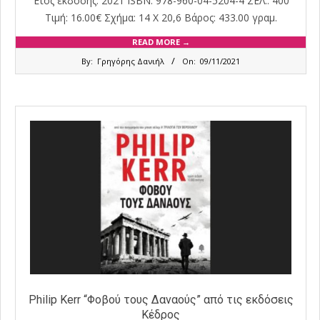
Έτος έκδοσης: 2021 ISBN: 978-960-04-5204-4 ΣΕΛ.: 400
Τιμή: 16.00€ Σχήμα: 14 Χ 20,6 Βάρος: 433.00 γραμ.
READ MORE →
2021-
By:
Γρηγόρης Δανιήλ
On:
09/11/2021
11-
09
Philip Kerr “Φοβού τους Δαναούς” από τις εκδόσεις
Κέδρος