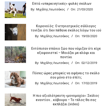
Επτά «υπερκινητικές» φυλές σκύλων
By:
Μιχάλης Λεωτσάκος
On:
21/03/2020
Κορονοϊός: Ο κτηνιατρικός σύλλογος
τονίζει ότι δεν πέθανε σκύλος λόγω του ιού
By:
Μιχάλης Λεωτσάκος
On:
19/03/2020
Εντόπισαν σπάνιο ζώο που νόμιζαν ότι είχε
εξαφανιστεί – Μοιάζει με ελάφι και
ποντίκι
By:
Μιχάλης Λεωτσάκος
On:
02/12/2019
Πόσες ώρες μπορείς να αφήνεις το σκύλο
σου μόνο στο σπίτι;
By:
Μιχάλης Λεωτσάκος
On:
17/02/2019
Η πιο αξιολάτρευτη «μονομαχία»: Σκύλος
εναντίον… κάβουρα – Το τέλος θα σας
εκπλήξει (video)