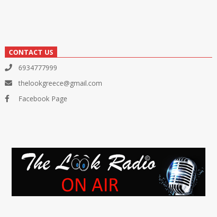
CONTACT US
6934777999
thelookgreece@gmail.com
Facebook Page