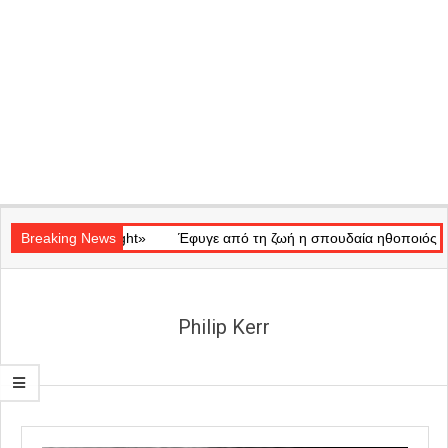
Secondary
ό «Ray of Light»
Navigation
Breaking News
Έφυγε από τη ζωή η σπουδαία ηθοποιός Μάρω 
Menu
Philip Kerr