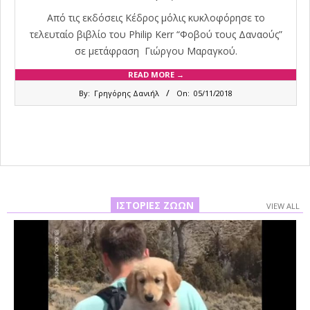
Από τις εκδόσεις Κέδρος μόλις κυκλοφόρησε το
τελευταίο βιβλίο του Philip Kerr “Φοβού τους Δαναούς”
σε μετάφραση Γιώργου Μαραγκού.
READ MORE →
2018-
By:
Γρηγόρης Δανιήλ
On:
05/11/2018
11-
05
ΙΣΤΟΡΊΕΣ ΖΏΩΝ
VIEW ALL