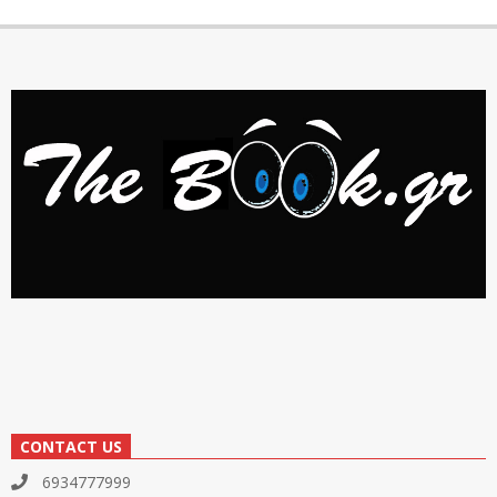
CONTACT US
6934777999