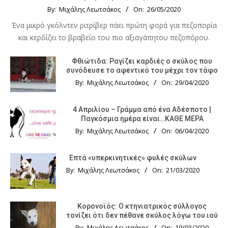
By:
Μιχάλης Λεωτσάκος
On:
26/05/2020
Ένα μικρό γκόλντεν ριτρίβερ πάει πρώτη φορά για πεζοπορία
και κερδίζει το βραβείο του πιο αξιαγάπητου πεζοπόρου.
Φθιώτιδα: Ραγίζει καρδιές ο σκύλος που
συνόδευσε το αφεντικό του μέχρι τον τάφο
By:
Μιχάλης Λεωτσάκος
On:
29/04/2020
4 Απριλίου – Γράμμα από ένα Αδέσποτο |
Παγκόσμια ημέρα είναι…ΚΑΘΕ ΜΕΡΑ
By:
Μιχάλης Λεωτσάκος
On:
06/04/2020
Επτά «υπερκινητικές» φυλές σκύλων
By:
Μιχάλης Λεωτσάκος
On:
21/03/2020
Κορονοϊός: Ο κτηνιατρικός σύλλογος
τονίζει ότι δεν πέθανε σκύλος λόγω του ιού
By:
Μιχάλης Λεωτσάκος
On:
19/03/2020