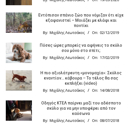
Εντόπισαν σπάνιο ζώο που νόμιζαν ότι είχε
εξαφανιστεί – Μοιάζει με ελάφι και
ποντίκι
By:
Μιχάλης Λεωτσάκος
On:
02/12/2019
Πόσες ώρες μπορείς να αφήνεις το σκύλο
σου μόνο στο σπίτι;
By:
Μιχάλης Λεωτσάκος
On:
17/02/2019
Η πιο αξιολάτρευτη «μονομαχία»: Σκύλος
εναντίον… κάβουρα – Το τέλος θα σας
εκπλήξει (video)
By:
Μιχάλης Λεωτσάκος
On:
14/08/2018
Οδηγός KTΕΛ παίρνει μαζί του αδέσποτο
σκύλο για να μην υποφέρει από τον
καύσωνα
By:
Μιχάλης Λεωτσάκος
On:
08/07/2018