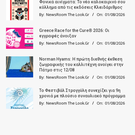
Φονικά αινίγματα: Το νέο καλοκαιρινό σου
κόλλημα από τις εκδόσεις Κλειδάριθμος
By:
NewsRoom The Look.Gr
On:
01/08/2026
Greece Race for the Cure® 2026: Οι
εγγραφές άνοιξαν
By:
NewsRoom The Look.Gr
On:
01/08/2026
Norman Hyams: Η πρώτη διεθνής έκθεση
ζωγραφικής του καλλιτέχνη ανοίγει στην
Πάτμο στις 12/08
By:
NewsRoom The Look.Gr
On:
01/08/2026
Το Φεστιβάλ Στρογγύλη συνεχίζει για 9η
χρονιά με πλούσιο συναυλιακό πρόγραμμα
By:
NewsRoom The Look.Gr
On:
01/08/2026