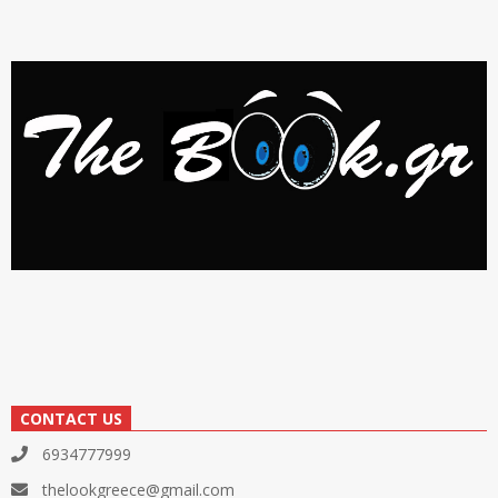
CONTACT US
6934777999
thelookgreece@gmail.com