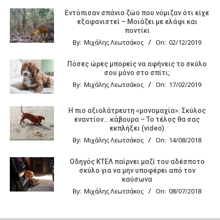
Εντόπισαν σπάνιο ζώο που νόμιζαν ότι είχε
εξαφανιστεί – Μοιάζει με ελάφι και
ποντίκι
By:
Μιχάλης Λεωτσάκος
On:
02/12/2019
Πόσες ώρες μπορείς να αφήνεις το σκύλο
σου μόνο στο σπίτι;
By:
Μιχάλης Λεωτσάκος
On:
17/02/2019
Η πιο αξιολάτρευτη «μονομαχία»: Σκύλος
εναντίον… κάβουρα – Το τέλος θα σας
εκπλήξει (video)
By:
Μιχάλης Λεωτσάκος
On:
14/08/2018
Οδηγός KTΕΛ παίρνει μαζί του αδέσποτο
σκύλο για να μην υποφέρει από τον
καύσωνα
By:
Μιχάλης Λεωτσάκος
On:
08/07/2018