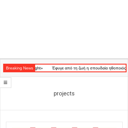
Secondary
κό «Ray of Light»
Navigation
Breaking News
Έφυγε από τη ζωή η σπουδαία ηθοποιός Μάρω
Menu
projects