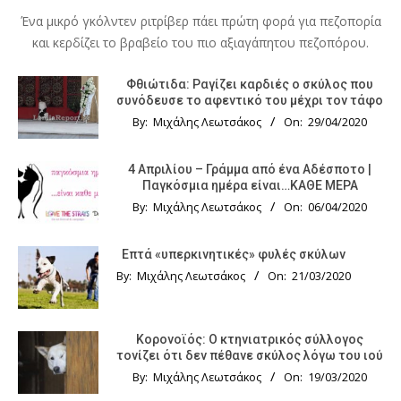
Ένα μικρό γκόλντεν ριτρίβερ πάει πρώτη φορά για πεζοπορία
και κερδίζει το βραβείο του πιο αξιαγάπητου πεζοπόρου.
Φθιώτιδα: Ραγίζει καρδιές ο σκύλος που
συνόδευσε το αφεντικό του μέχρι τον τάφο
By:
Μιχάλης Λεωτσάκος
On:
29/04/2020
4 Απριλίου – Γράμμα από ένα Αδέσποτο |
Παγκόσμια ημέρα είναι…ΚΑΘΕ ΜΕΡΑ
By:
Μιχάλης Λεωτσάκος
On:
06/04/2020
Επτά «υπερκινητικές» φυλές σκύλων
By:
Μιχάλης Λεωτσάκος
On:
21/03/2020
Κορονοϊός: Ο κτηνιατρικός σύλλογος
τονίζει ότι δεν πέθανε σκύλος λόγω του ιού
By:
Μιχάλης Λεωτσάκος
On:
19/03/2020