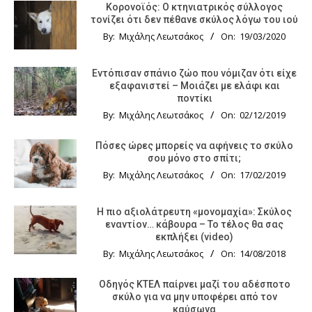
Κορονοϊός: Ο κτηνιατρικός σύλλογος
τονίζει ότι δεν πέθανε σκύλος λόγω του ιού
By:
Μιχάλης Λεωτσάκος
On:
19/03/2020
Εντόπισαν σπάνιο ζώο που νόμιζαν ότι είχε
εξαφανιστεί – Μοιάζει με ελάφι και
ποντίκι
By:
Μιχάλης Λεωτσάκος
On:
02/12/2019
Πόσες ώρες μπορείς να αφήνεις το σκύλο
σου μόνο στο σπίτι;
By:
Μιχάλης Λεωτσάκος
On:
17/02/2019
Η πιο αξιολάτρευτη «μονομαχία»: Σκύλος
εναντίον… κάβουρα – Το τέλος θα σας
εκπλήξει (video)
By:
Μιχάλης Λεωτσάκος
On:
14/08/2018
Οδηγός KTΕΛ παίρνει μαζί του αδέσποτο
σκύλο για να μην υποφέρει από τον
καύσωνα