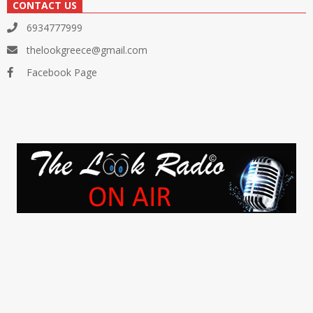
CONTACT US
6934777999
thelookgreece@gmail.com
Facebook Page