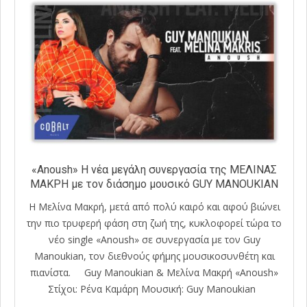
«Anoush» Η νέα μεγάλη συνεργασία της ΜΕΛΙΝΑΣ
ΜΑΚΡΗ με τον διάσημο μουσικό GUY MANOUKIAN
Η Μελίνα Μακρή, μετά από πολύ καιρό και αφού βιώνει
την πιο τρυφερή φάση στη ζωή της, κυκλοφορεί τώρα το
νέο single «Anoush» σε συνεργασία με τον Guy
Manoukian, τον διεθνούς φήμης μουσικοσυνθέτη και
πιανίστα. Guy Manoukian & Mελίνα Μακρή «Anoush»
Στίχοι: Ρένα Καμάρη Μουσική: Guy Manoukian