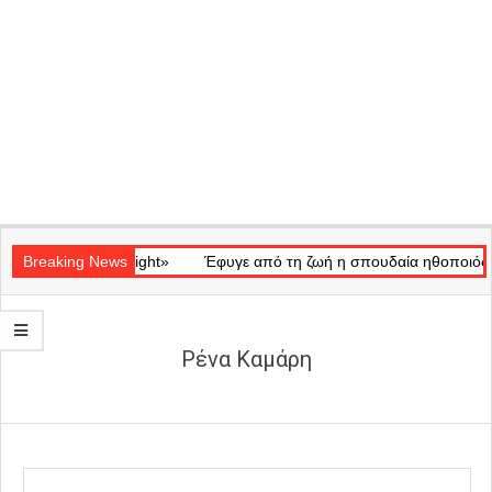
Secondary
κό «Ray of Light»
Navigation
Breaking News
Έφυγε από τη ζωή η σπουδαία ηθοποιός Μάρω
Menu
Ρένα Καμάρη