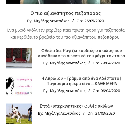
Ο πιο αξιαγάπητος πεζοπόρος
By:
Μιχάλης Λεωτσάκος
On:
26/05/2020
Ένα μικρό γκόλντεν ριτρίβερ πάει πρώτη φορά για πεζοπορία
και κερδίζει το βραβείο του πιο αξιαγάπητου πεζοπόρου.
Φθιώτιδα: Ραγίζει καρδιές ο σκύλος που
συνόδευσε το αφεντικό του μέχρι τον τάφο
By:
Μιχάλης Λεωτσάκος
On:
29/04/2020
4 Απριλίου – Γράμμα από ένα Αδέσποτο |
Παγκόσμια ημέρα είναι…ΚΑΘΕ ΜΕΡΑ
By:
Μιχάλης Λεωτσάκος
On:
06/04/2020
Επτά «υπερκινητικές» φυλές σκύλων
By:
Μιχάλης Λεωτσάκος
On:
21/03/2020