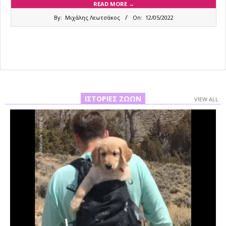
READ MORE →
2022-
By:
Μιχάλης Λεωτσάκος
On:
12/05/2022
05-
12
ΙΣΤΟΡΊΕΣ ΖΏΩΝ
VIEW ALL