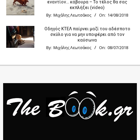
εναντίον… κάβουρα – Το τέλος θα σας
εκπλήξει (video)
By:
Μιχάλης Λεωτσάκος
On:
14/08/2018
Οδηγός KTΕΛ παίρνει μαζί του αδέσποτο
σκύλο για να μην υποφέρει από τον
καύσωνα
By:
Μιχάλης Λεωτσάκος
On:
08/07/2018