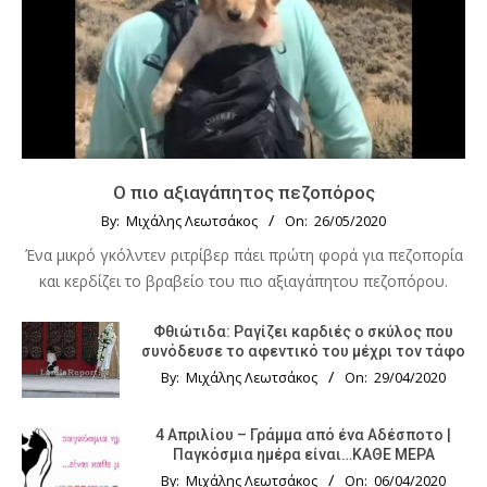
Ο πιο αξιαγάπητος πεζοπόρος
By:
Μιχάλης Λεωτσάκος
On:
26/05/2020
Ένα μικρό γκόλντεν ριτρίβερ πάει πρώτη φορά για πεζοπορία
και κερδίζει το βραβείο του πιο αξιαγάπητου πεζοπόρου.
Φθιώτιδα: Ραγίζει καρδιές ο σκύλος που
συνόδευσε το αφεντικό του μέχρι τον τάφο
By:
Μιχάλης Λεωτσάκος
On:
29/04/2020
4 Απριλίου – Γράμμα από ένα Αδέσποτο |
Παγκόσμια ημέρα είναι…ΚΑΘΕ ΜΕΡΑ
By:
Μιχάλης Λεωτσάκος
On:
06/04/2020