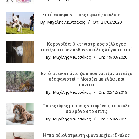
Επτά «υπερκινητικές» φυλές σκύλων
By:
Μιχάλης Λεωτσάκος
On:
21/03/2020
Κορονοϊός: Ο κτηνιατρικός σύλλογος
τονίζει ότι δεν πέθανε σκύλος λόγω του ιού
By:
Μιχάλης Λεωτσάκος
On:
19/03/2020
Εντόπισαν σπάνιο ζώο που νόμιζαν ότι είχε
εξαφανιστεί – Μοιάζει με ελάφι και
ποντίκι
By:
Μιχάλης Λεωτσάκος
On:
02/12/2019
Πόσες ώρες μπορείς να αφήνεις το σκύλο
σου μόνο στο σπίτι;
By:
Μιχάλης Λεωτσάκος
On:
17/02/2019
Η πιο αξιολάτρευτη «μονομαχία»: Σκύλος