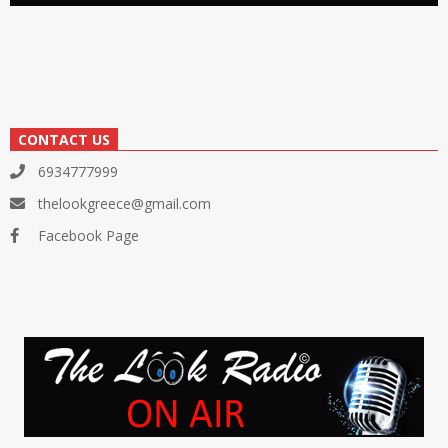
CONTACT US
6934777999
thelookgreece@gmail.com
Facebook Page