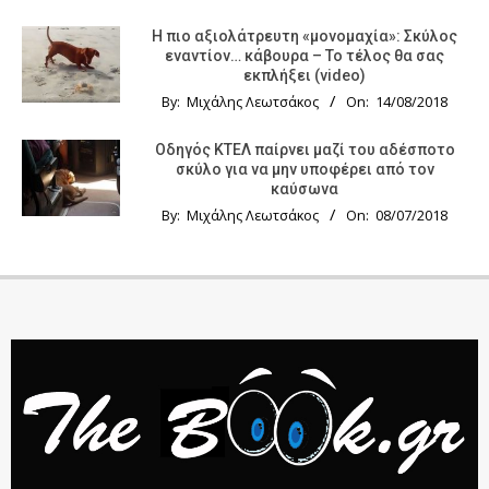
Η πιο αξιολάτρευτη «μονομαχία»: Σκύλος
εναντίον… κάβουρα – Το τέλος θα σας
εκπλήξει (video)
By:
Μιχάλης Λεωτσάκος
On:
14/08/2018
Οδηγός KTΕΛ παίρνει μαζί του αδέσποτο
σκύλο για να μην υποφέρει από τον
καύσωνα
By:
Μιχάλης Λεωτσάκος
On:
08/07/2018