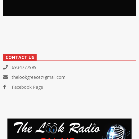
CONTACT US
6934777999
thelookgreece@gmail.com
Facebook Page