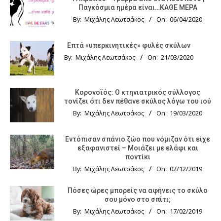
Παγκόσμια ημέρα είναι…ΚΑΘΕ ΜΕΡΑ
By:
Μιχάλης Λεωτσάκος
On:
06/04/2020
Επτά «υπερκινητικές» φυλές σκύλων
By:
Μιχάλης Λεωτσάκος
On:
21/03/2020
Κορονοϊός: Ο κτηνιατρικός σύλλογος
τονίζει ότι δεν πέθανε σκύλος λόγω του ιού
By:
Μιχάλης Λεωτσάκος
On:
19/03/2020
Εντόπισαν σπάνιο ζώο που νόμιζαν ότι είχε
εξαφανιστεί – Μοιάζει με ελάφι και
ποντίκι
By:
Μιχάλης Λεωτσάκος
On:
02/12/2019
Πόσες ώρες μπορείς να αφήνεις το σκύλο
σου μόνο στο σπίτι;
By:
Μιχάλης Λεωτσάκος
On:
17/02/2019