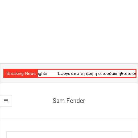
Secondary
κό «Ray of Light»
Navigation
Breaking News
Έφυγε από τη ζωή η σπουδαία ηθοποιός Μάρω
Menu
Sam Fender