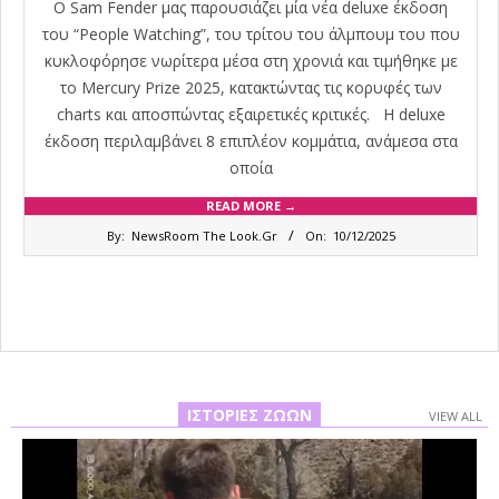
Ο Sam Fender μας παρουσιάζει μία νέα deluxe έκδοση
του “People Watching”, του τρίτου του άλμπουμ του που
κυκλοφόρησε νωρίτερα μέσα στη χρονιά και τιμήθηκε με
το Mercury Prize 2025, κατακτώντας τις κορυφές των
charts και αποσπώντας εξαιρετικές κριτικές. Η deluxe
έκδοση περιλαμβάνει 8 επιπλέον κομμάτια, ανάμεσα στα
οποία
READ MORE →
2025-
By:
NewsRoom The Look.Gr
On:
10/12/2025
12-
10
ΙΣΤΟΡΊΕΣ ΖΏΩΝ
VIEW ALL