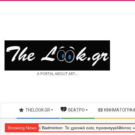
Skip
to
content
THE
A PORTAL ABOUT ART...
LOOK.GR
Secondary
THELOOK.GR
— ΘΈΑΤΡΟ
ΚΙΝΗΜΑΤΟΓΡΆ
Navigation
Menu
ύ
Breaking News
Θέατρο Badminton: Το χρονικό ενός προαναγγελθέντος «εγκλήματ