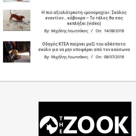
Η πιο αξιολάτρευτη «μονομαχία»: Σκύλος
εναντίον… κάβουρα – Το τέλος θα σας
εκπλήξει (video)
By:
Μιχάλης Λεωτσάκος
On:
14/08/2018
Οδηγός KTΕΛ παίρνει μαζί του αδέσποτο
σκύλο για να μην υποφέρει από τον καύσωνα
By:
Μιχάλης Λεωτσάκος
On:
08/07/2018