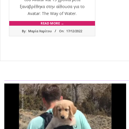
ξαναβρέθηκα στην αίθουσα για το
Avatar: The Way of Water.
READ MORE →
2022-
By:
Μαρία Χαρίτου
On:
17/12/2022
12-
17