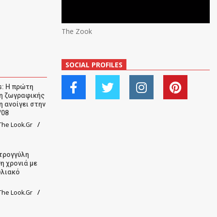
The Zook
SOCIAL PROFILES
: Η πρώτη
ση ζωγραφικής
η ανοίγει στην
/08
he Look.Gr
τρογγύλη
9η χρονιά με
υλιακό
he Look.Gr