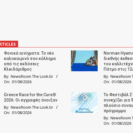
RTICLES
Φονικά αινίγματα: Το νέο
Norman Hyams
καλοκαιρινό σου κόλλημα
διεθνής έκθε
από τις εκδόσεις
του καλλιτέχν
Κλειδάριθμος
Πάτμο στις 12
By:
NewsRoom The Look.Gr
By:
NewsRoom T
On:
01/08/2026
On:
01/08/2026
Greece Race for the Cure®
Το Φεστιβάλ Σ
2026: Οι εγγραφές άνοιξαν
συνεχίζει για 
πλούσιο συνα
By:
NewsRoom The Look.Gr
πρόγραμμα
On:
01/08/2026
By:
NewsRoom T
On:
01/08/2026