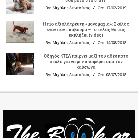
σου μόνο στο σπίτι;
By:
Μιχάλης Λεωτσάκος
On:
17/02/2019
Η πιο αξιολάτρευτη «μονομαχία»: Σκύλος
εναντίον… κάβουρα – Το τέλος θα σας
εκπλήξει (video)
By:
Μιχάλης Λεωτσάκος
On:
14/08/2018
Οδηγός KTΕΛ παίρνει μαζί του αδέσποτο
σκύλο για να μην υποφέρει από τον
καύσωνα
By:
Μιχάλης Λεωτσάκος
On:
08/07/2018