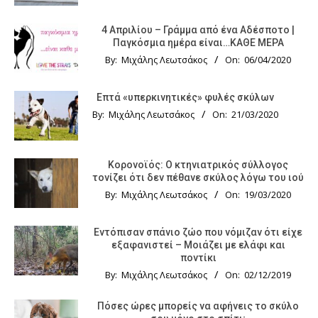
4 Απριλίου – Γράμμα από ένα Αδέσποτο |
Παγκόσμια ημέρα είναι…ΚΑΘΕ ΜΕΡΑ
By:
Μιχάλης Λεωτσάκος
On:
06/04/2020
Επτά «υπερκινητικές» φυλές σκύλων
By:
Μιχάλης Λεωτσάκος
On:
21/03/2020
Κορονοϊός: Ο κτηνιατρικός σύλλογος
τονίζει ότι δεν πέθανε σκύλος λόγω του ιού
By:
Μιχάλης Λεωτσάκος
On:
19/03/2020
Εντόπισαν σπάνιο ζώο που νόμιζαν ότι είχε
εξαφανιστεί – Μοιάζει με ελάφι και
ποντίκι
By:
Μιχάλης Λεωτσάκος
On:
02/12/2019
Πόσες ώρες μπορείς να αφήνεις το σκύλο