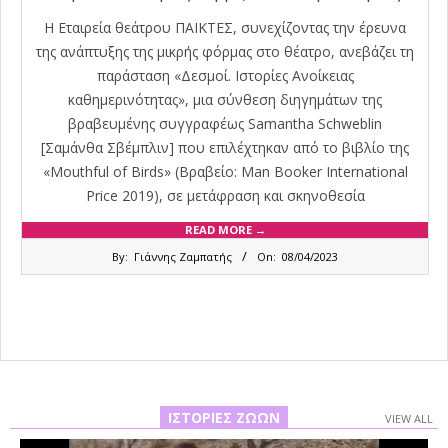
Η Εταιρεία θεάτρου ΠΑΙΚΤΕΣ, συνεχίζοντας την έρευνα
της ανάπτυξης της μικρής φόρμας στο θέατρο, ανεβάζει τη
παράσταση «Δεσμοί. Ιστορίες Ανοίκειας
καθημερινότητας», μια σύνθεση διηγημάτων της
βραβευμένης συγγραφέως Samantha Schweblin
[Σαμάνθα Σβέμπλιν] που επιλέχτηκαν από το βιβλίο της
«Mouthful of Birds» (Βραβείο: Man Booker International
Price 2019), σε μετάφραση και σκηνοθεσία
READ MORE →
2023-
By:
Γιάννης Ζαμπατής
On:
08/04/2023
04-
08
ΙΣΤΟΡΊΕΣ ΖΏΩΝ
VIEW ALL