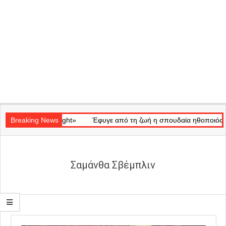
Secondary
 «Ray of Light»
Navigation
Breaking News
Έφυγε από τη ζωή η σπουδαία ηθοποιός Μάρω Κ
Menu
Σαμάνθα Σβέμπλιν