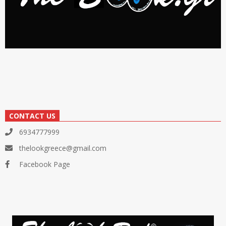
CONTACT US
6934777999
thelookgreece@gmail.com
Facebook Page