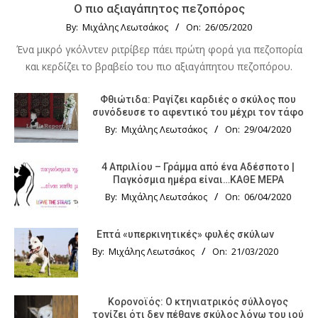
Ο πιο αξιαγάπητος πεζοπόρος
By:
Μιχάλης Λεωτσάκος
On:
26/05/2020
Ένα μικρό γκόλντεν ριτρίβερ πάει πρώτη φορά για πεζοπορία
και κερδίζει το βραβείο του πιο αξιαγάπητου πεζοπόρου.
Φθιώτιδα: Ραγίζει καρδιές ο σκύλος που
συνόδευσε το αφεντικό του μέχρι τον τάφο
By:
Μιχάλης Λεωτσάκος
On:
29/04/2020
4 Απριλίου – Γράμμα από ένα Αδέσποτο |
Παγκόσμια ημέρα είναι…ΚΑΘΕ ΜΕΡΑ
By:
Μιχάλης Λεωτσάκος
On:
06/04/2020
Επτά «υπερκινητικές» φυλές σκύλων
By:
Μιχάλης Λεωτσάκος
On:
21/03/2020
Κορονοϊός: Ο κτηνιατρικός σύλλογος
τονίζει ότι δεν πέθανε σκύλος λόγω του ιού