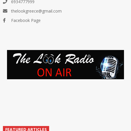
6934777999
thelookgreece@gmail.com
Facebook Page
FEATURED ARTICLES