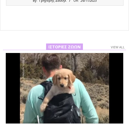
By:
Γρηγόρης Δανιήλ
On:
26/11/2023
11-
26
ΙΣΤΟΡΊΕΣ ΖΏΩΝ
VIEW ALL