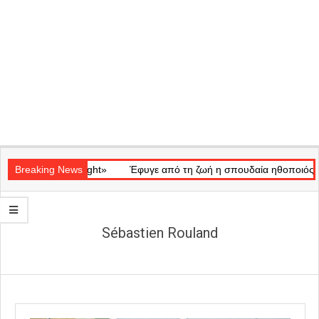
Secondary
κό «Ray of Light»
Navigation
Breaking News
Έφυγε από τη ζωή η σπουδαία ηθοποιός Μάρω
Menu
Sébastien Rouland