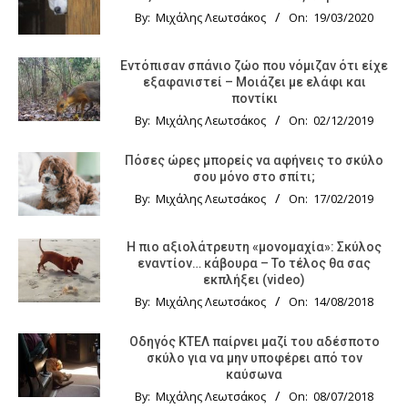
By:
Μιχάλης Λεωτσάκος
On:
19/03/2020
Εντόπισαν σπάνιο ζώο που νόμιζαν ότι είχε
εξαφανιστεί – Μοιάζει με ελάφι και
ποντίκι
By:
Μιχάλης Λεωτσάκος
On:
02/12/2019
Πόσες ώρες μπορείς να αφήνεις το σκύλο
σου μόνο στο σπίτι;
By:
Μιχάλης Λεωτσάκος
On:
17/02/2019
Η πιο αξιολάτρευτη «μονομαχία»: Σκύλος
εναντίον… κάβουρα – Το τέλος θα σας
εκπλήξει (video)
By:
Μιχάλης Λεωτσάκος
On:
14/08/2018
Οδηγός KTΕΛ παίρνει μαζί του αδέσποτο
σκύλο για να μην υποφέρει από τον
καύσωνα
By:
Μιχάλης Λεωτσάκος
On:
08/07/2018