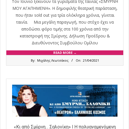
Τον Ιούνιο ξεκινούν τα γυρίσματα της ταινίας «ΣΜΥΡΝΗ
ΜΟΥ ΑΓΑΠΗΜΕΝΗ». Η δημοφιλής θεατρική παράσταση,
που ήταν sold out για τρία ολόκληρα χρόνια, γίνεται
ταινία. Μια μεγάλη παραγωγή, που στόχο έχει να
αποδώσει φόρο τιμής στα 100 χρόνια από την
καταστροφή της Σμύρνης. Δήλωση Προέδρου &
Διευθύνοντος Συμβούλου Ομίλου
READ MORE →
2021-
By:
Μιχάλης Λεωτσάκος
On:
21/04/2021
04-
21
«Κι από Σμύρνη… Σαλονίκη» ǀ Η πολυαναμενόμενη