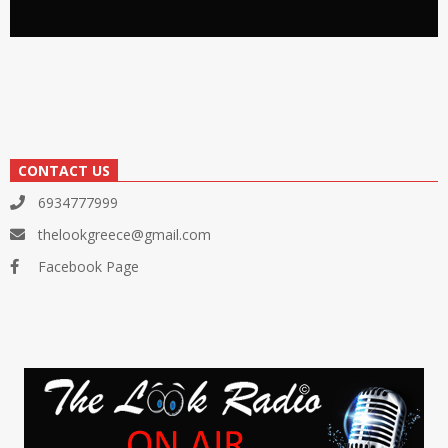
CONTACT US
6934777999
thelookgreece@gmail.com
Facebook Page