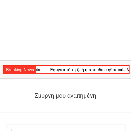
Secondary
Ray of Light»
Navigation
Breaking News
Έφυγε από τη ζωή η σπουδαία ηθοποιός Μάρω Κον
Menu
Σμύρνη μου αγαπημένη