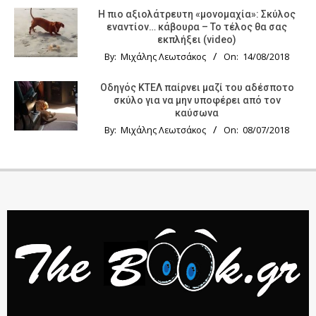
Η πιο αξιολάτρευτη «μονομαχία»: Σκύλος
εναντίον… κάβουρα – Το τέλος θα σας
εκπλήξει (video)
By:
Μιχάλης Λεωτσάκος
On:
14/08/2018
Οδηγός KTΕΛ παίρνει μαζί του αδέσποτο
σκύλο για να μην υποφέρει από τον
καύσωνα
By:
Μιχάλης Λεωτσάκος
On:
08/07/2018