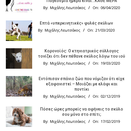
Παγκόσμια ημέρα είναι…ΚΑΘΕ ΜΕΡΑ
By:
Μιχάλης Λεωτσάκος
On:
06/04/2020
Επτά «υπερκινητικές» φυλές σκύλων
By:
Μιχάλης Λεωτσάκος
On:
21/03/2020
Κορονοϊός: Ο κτηνιατρικός σύλλογος
τονίζει ότι δεν πέθανε σκύλος λόγω του ιού
By:
Μιχάλης Λεωτσάκος
On:
19/03/2020
Εντόπισαν σπάνιο ζώο που νόμιζαν ότι είχε
εξαφανιστεί – Μοιάζει με ελάφι και
ποντίκι
By:
Μιχάλης Λεωτσάκος
On:
02/12/2019
Πόσες ώρες μπορείς να αφήνεις το σκύλο
σου μόνο στο σπίτι;
By:
Μιχάλης Λεωτσάκος
On:
17/02/2019