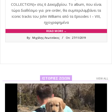
COLLECTION)» στις 6 Δεκεμβρίου. Το album, που είναι
τώρα διαθέσιμο για pre-order, θα συμπεριλαμβάνει τα
iconic tracks του John Williams από τα Episodes I – VIII,
ηχογραφημένα
READ MORE →
2019-
By:
Μιχάλης Λεωτσάκος
On:
27/11/2019
11-
27
ΙΣΤΟΡΊΕΣ ΖΏΩΝ
VIEW ALL