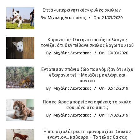
Επτά «υπερκινητικές» φυλές σκύλων
By:
Μιχάλης Λεωτσάκος
On:
21/03/2020
Κορονοϊός: Ο κτηνιατρικός σύλλογος
τονίζει ότι δεν πέθανε σκύλος λόγω του ιού
By:
Μιχάλης Λεωτσάκος
On:
19/03/2020
Εντόπισαν σπάνιο ζώο που νόμιζαν ότι είχε
εξαφανιστεί – Μοιάζει με ελάφι και
ποντίκι
By:
Μιχάλης Λεωτσάκος
On:
02/12/2019
Πόσες ώρες μπορείς να αφήνεις το σκύλο
σου μόνο στο σπίτι;
By:
Μιχάλης Λεωτσάκος
On:
17/02/2019
Η πιο αξιολάτρευτη «μονομαχία»: Σκύλος
εναντίον… κάβουρα – Το τέλος θα σας