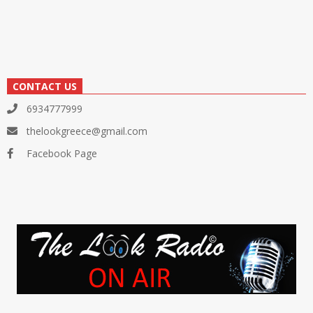
CONTACT US
6934777999
thelookgreece@gmail.com
Facebook Page