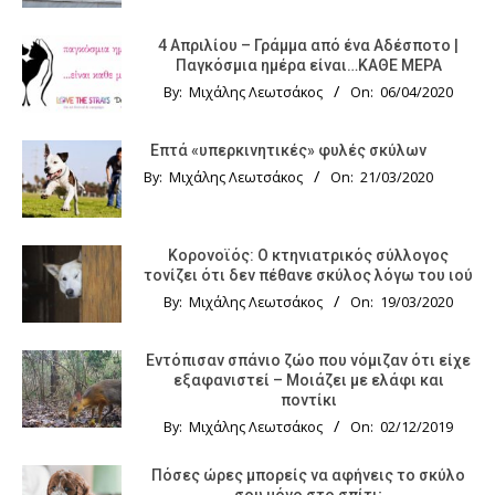
4 Απριλίου – Γράμμα από ένα Αδέσποτο |
Παγκόσμια ημέρα είναι…ΚΑΘΕ ΜΕΡΑ
By:
Μιχάλης Λεωτσάκος
On:
06/04/2020
Επτά «υπερκινητικές» φυλές σκύλων
By:
Μιχάλης Λεωτσάκος
On:
21/03/2020
Κορονοϊός: Ο κτηνιατρικός σύλλογος
τονίζει ότι δεν πέθανε σκύλος λόγω του ιού
By:
Μιχάλης Λεωτσάκος
On:
19/03/2020
Εντόπισαν σπάνιο ζώο που νόμιζαν ότι είχε
εξαφανιστεί – Μοιάζει με ελάφι και
ποντίκι
By:
Μιχάλης Λεωτσάκος
On:
02/12/2019
Πόσες ώρες μπορείς να αφήνεις το σκύλο
σου μόνο στο σπίτι;