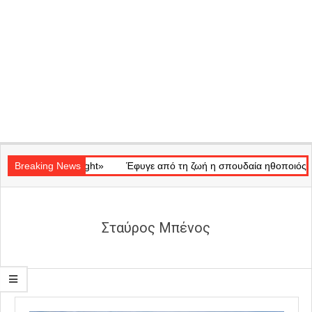
Secondary
 «Ray of Light»
Navigation
Breaking News
Έφυγε από τη ζωή η σπουδαία ηθοποιός Μάρω Κ
Menu
Σταύρος Μπένος