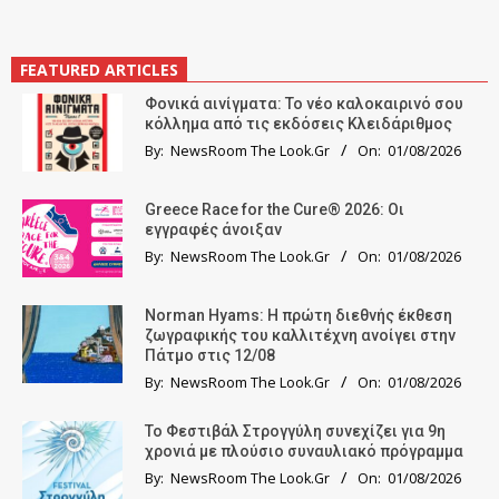
FEATURED ARTICLES
Φονικά αινίγματα: Το νέο καλοκαιρινό σου
κόλλημα από τις εκδόσεις Κλειδάριθμος
By:
NewsRoom The Look.Gr
On:
01/08/2026
Greece Race for the Cure® 2026: Οι
εγγραφές άνοιξαν
By:
NewsRoom The Look.Gr
On:
01/08/2026
Norman Hyams: Η πρώτη διεθνής έκθεση
ζωγραφικής του καλλιτέχνη ανοίγει στην
Πάτμο στις 12/08
By:
NewsRoom The Look.Gr
On:
01/08/2026
Το Φεστιβάλ Στρογγύλη συνεχίζει για 9η
χρονιά με πλούσιο συναυλιακό πρόγραμμα
By:
NewsRoom The Look.Gr
On:
01/08/2026