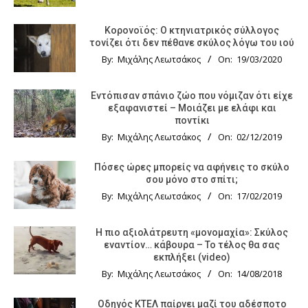
Κορονοϊός: Ο κτηνιατρικός σύλλογος
τονίζει ότι δεν πέθανε σκύλος λόγω του ιού
By:
Μιχάλης Λεωτσάκος
On:
19/03/2020
Εντόπισαν σπάνιο ζώο που νόμιζαν ότι είχε
εξαφανιστεί – Μοιάζει με ελάφι και
ποντίκι
By:
Μιχάλης Λεωτσάκος
On:
02/12/2019
Πόσες ώρες μπορείς να αφήνεις το σκύλο
σου μόνο στο σπίτι;
By:
Μιχάλης Λεωτσάκος
On:
17/02/2019
Η πιο αξιολάτρευτη «μονομαχία»: Σκύλος
εναντίον… κάβουρα – Το τέλος θα σας
εκπλήξει (video)
By:
Μιχάλης Λεωτσάκος
On:
14/08/2018
Οδηγός KTΕΛ παίρνει μαζί του αδέσποτο