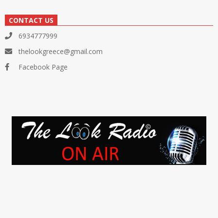
CONTACT US
6934777999
thelookgreece@gmail.com
Facebook Page