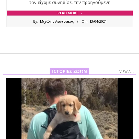
τον είχαμε συνηθίσει την προηγούμενη
READ MORE →
2021-
By:
Μιχάλης Λεωτσάκος
On:
13/04/2021
04-
13
ΙΣΤΟΡΊΕΣ ΖΏΩΝ
VIEW ALL