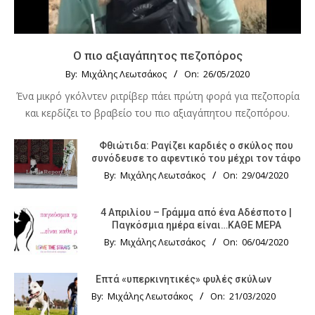
Ο πιο αξιαγάπητος πεζοπόρος
By:
Μιχάλης Λεωτσάκος
On:
26/05/2020
Ένα μικρό γκόλντεν ριτρίβερ πάει πρώτη φορά για πεζοπορία
και κερδίζει το βραβείο του πιο αξιαγάπητου πεζοπόρου.
Φθιώτιδα: Ραγίζει καρδιές ο σκύλος που
συνόδευσε το αφεντικό του μέχρι τον τάφο
By:
Μιχάλης Λεωτσάκος
On:
29/04/2020
4 Απριλίου – Γράμμα από ένα Αδέσποτο |
Παγκόσμια ημέρα είναι…ΚΑΘΕ ΜΕΡΑ
By:
Μιχάλης Λεωτσάκος
On:
06/04/2020
Επτά «υπερκινητικές» φυλές σκύλων
By:
Μιχάλης Λεωτσάκος
On:
21/03/2020