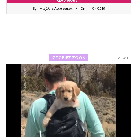
READ MORE →
2019-
By:
Μιχάλης Λεωτσάκος
On:
11/04/2019
04-
11
ΙΣΤΟΡΊΕΣ ΖΏΩΝ
VIEW ALL