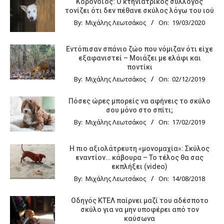
Κορονοϊός: Ο κτηνιατρικός σύλλογος
τονίζει ότι δεν πέθανε σκύλος λόγω του ιού
By:
Μιχάλης Λεωτσάκος
On:
19/03/2020
Εντόπισαν σπάνιο ζώο που νόμιζαν ότι είχε
εξαφανιστεί – Μοιάζει με ελάφι και
ποντίκι
By:
Μιχάλης Λεωτσάκος
On:
02/12/2019
Πόσες ώρες μπορείς να αφήνεις το σκύλο
σου μόνο στο σπίτι;
By:
Μιχάλης Λεωτσάκος
On:
17/02/2019
Η πιο αξιολάτρευτη «μονομαχία»: Σκύλος
εναντίον… κάβουρα – Το τέλος θα σας
εκπλήξει (video)
By:
Μιχάλης Λεωτσάκος
On:
14/08/2018
Οδηγός KTΕΛ παίρνει μαζί του αδέσποτο
σκύλο για να μην υποφέρει από τον
καύσωνα