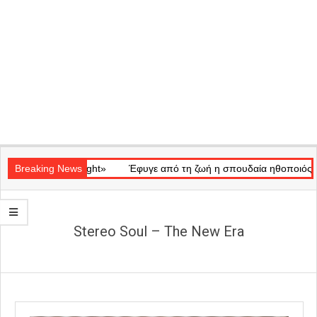
Secondary
κό «Ray of Light»
Navigation
Breaking News
Έφυγε από τη ζωή η σπουδαία ηθοποιός Μάρω
Menu
Stereo Soul – The New Era