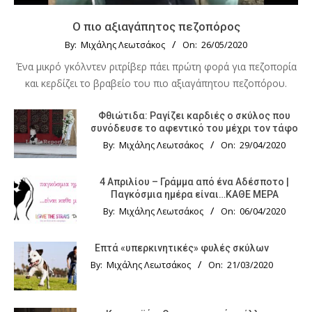
Ο πιο αξιαγάπητος πεζοπόρος
By:
Μιχάλης Λεωτσάκος
On:
26/05/2020
Ένα μικρό γκόλντεν ριτρίβερ πάει πρώτη φορά για πεζοπορία
και κερδίζει το βραβείο του πιο αξιαγάπητου πεζοπόρου.
Φθιώτιδα: Ραγίζει καρδιές ο σκύλος που
συνόδευσε το αφεντικό του μέχρι τον τάφο
By:
Μιχάλης Λεωτσάκος
On:
29/04/2020
4 Απριλίου – Γράμμα από ένα Αδέσποτο |
Παγκόσμια ημέρα είναι…ΚΑΘΕ ΜΕΡΑ
By:
Μιχάλης Λεωτσάκος
On:
06/04/2020
Επτά «υπερκινητικές» φυλές σκύλων
By:
Μιχάλης Λεωτσάκος
On:
21/03/2020