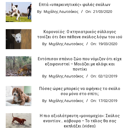
Επτά «υπερκινητικές» φυλές σκύλων
By:
Μιχάλης Λεωτσάκος
On:
21/03/2020
Κορονοϊός: Ο κτηνιατρικός σύλλογος
τονίζει ότι δεν πέθανε σκύλος λόγω του ιού
By:
Μιχάλης Λεωτσάκος
On:
19/03/2020
Εντόπισαν σπάνιο ζώο που νόμιζαν ότι είχε
εξαφανιστεί – Μοιάζει με ελάφι και
ποντίκι
By:
Μιχάλης Λεωτσάκος
On:
02/12/2019
Πόσες ώρες μπορείς να αφήνεις το σκύλο
σου μόνο στο σπίτι;
By:
Μιχάλης Λεωτσάκος
On:
17/02/2019
Η πιο αξιολάτρευτη «μονομαχία»: Σκύλος
εναντίον… κάβουρα – Το τέλος θα σας
εκπλήξει (video)