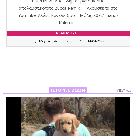
EMI/UNIVERSAL, δημιούργησαν δύο
απολαυστικοτατα Zucca Remix. Ακούστε τα στο
YouTube: Αλέκα Κανελλίδου – Μόλις Χθες/Thanos
Kalentinis
READ MORE →
2022-
By:
Μιχάλης Λεωτσάκος
On:
14/04/2022
04-
14
ΙΣΤΟΡΊΕΣ ΖΏΩΝ
VIEW ALL