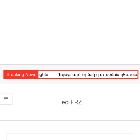
Secondary
ικό «Ray of Light»
Navigation
Breaking News
Έφυγε από τη ζωή η σπουδαία ηθοποιός Μάρω
Menu
Teo FRZ