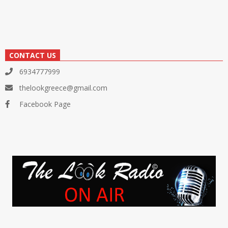
CONTACT US
6934777999
thelookgreece@gmail.com
Facebook Page