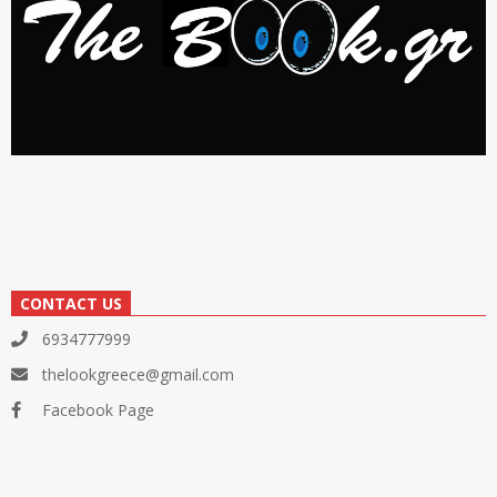
CONTACT US
6934777999
thelookgreece@gmail.com
Facebook Page