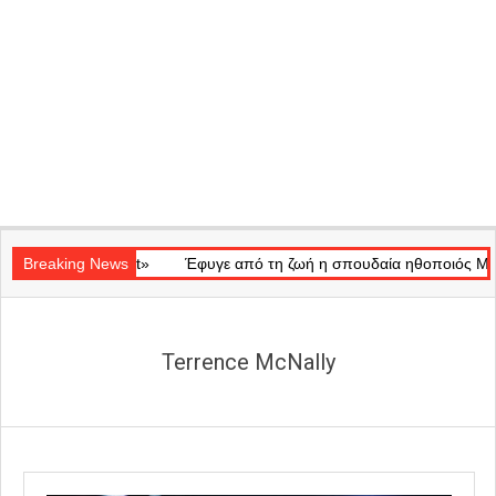
Secondary
Ray of Light»
Navigation
Breaking News
Έφυγε από τη ζωή η σπουδαία ηθοποιός Μάρω Κον
Menu
Terrence McNally