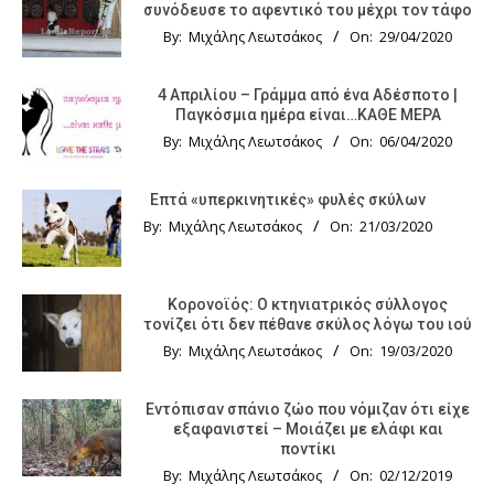
συνόδευσε το αφεντικό του μέχρι τον τάφο
By:
Μιχάλης Λεωτσάκος
On:
29/04/2020
4 Απριλίου – Γράμμα από ένα Αδέσποτο |
Παγκόσμια ημέρα είναι…ΚΑΘΕ ΜΕΡΑ
By:
Μιχάλης Λεωτσάκος
On:
06/04/2020
Επτά «υπερκινητικές» φυλές σκύλων
By:
Μιχάλης Λεωτσάκος
On:
21/03/2020
Κορονοϊός: Ο κτηνιατρικός σύλλογος
τονίζει ότι δεν πέθανε σκύλος λόγω του ιού
By:
Μιχάλης Λεωτσάκος
On:
19/03/2020
Εντόπισαν σπάνιο ζώο που νόμιζαν ότι είχε
εξαφανιστεί – Μοιάζει με ελάφι και
ποντίκι
By:
Μιχάλης Λεωτσάκος
On:
02/12/2019