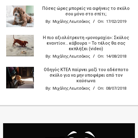
Πόσες ώρες μπορείς να αφήνεις το σκύλο
σου μόνο στο σπίτι;
By:
Μιχάλης Λεωτσάκος
On:
17/02/2019
Η πιο αξιολάτρευτη «μονομαχία»: Σκύλος
εναντίον… κάβουρα – Το τέλος θα σας
εκπλήξει (video)
By:
Μιχάλης Λεωτσάκος
On:
14/08/2018
Οδηγός KTΕΛ παίρνει μαζί του αδέσποτο
σκύλο για να μην υποφέρει από τον
καύσωνα
By:
Μιχάλης Λεωτσάκος
On:
08/07/2018