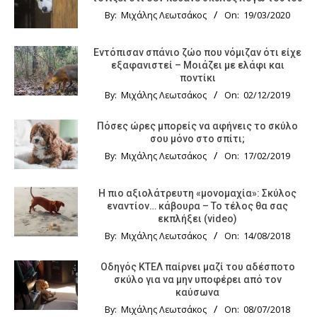
By:
Μιχάλης Λεωτσάκος
On:
19/03/2020
Εντόπισαν σπάνιο ζώο που νόμιζαν ότι είχε
εξαφανιστεί – Μοιάζει με ελάφι και
ποντίκι
By:
Μιχάλης Λεωτσάκος
On:
02/12/2019
Πόσες ώρες μπορείς να αφήνεις το σκύλο
σου μόνο στο σπίτι;
By:
Μιχάλης Λεωτσάκος
On:
17/02/2019
Η πιο αξιολάτρευτη «μονομαχία»: Σκύλος
εναντίον… κάβουρα – Το τέλος θα σας
εκπλήξει (video)
By:
Μιχάλης Λεωτσάκος
On:
14/08/2018
Οδηγός KTΕΛ παίρνει μαζί του αδέσποτο
σκύλο για να μην υποφέρει από τον
καύσωνα
By:
Μιχάλης Λεωτσάκος
On:
08/07/2018