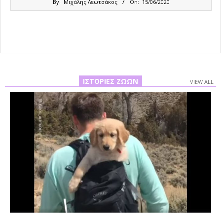
By:
Μιχάλης Λεωτσάκος
On:
15/06/2020
06-
15
ΙΣΤΟΡΊΕΣ ΖΏΩΝ
VIEW ALL