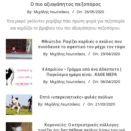
Ο πιο αξιαγάπητος πεζοπόρος
By:
Μιχάλης Λεωτσάκος
On:
26/05/2020
Ένα μικρό γκόλντεν ριτρίβερ πάει πρώτη φορά για πεζοπορία
και κερδίζει το βραβείο του πιο αξιαγάπητου πεζοπόρου.
Φθιώτιδα: Ραγίζει καρδιές ο σκύλος που
συνόδευσε το αφεντικό του μέχρι τον τάφο
By:
Μιχάλης Λεωτσάκος
On:
29/04/2020
4 Απριλίου – Γράμμα από ένα Αδέσποτο |
Παγκόσμια ημέρα είναι…ΚΑΘΕ ΜΕΡΑ
By:
Μιχάλης Λεωτσάκος
On:
06/04/2020
Επτά «υπερκινητικές» φυλές σκύλων
By:
Μιχάλης Λεωτσάκος
On:
21/03/2020
Κορονοϊός: Ο κτηνιατρικός σύλλογος
τονίζει ότι δεν πέθανε σκύλος λόγω του ιού