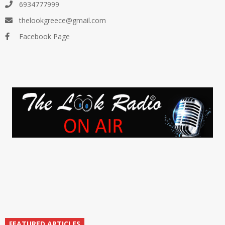
6934777999
thelookgreece@gmail.com
Facebook Page
FEATURED ARTICLES