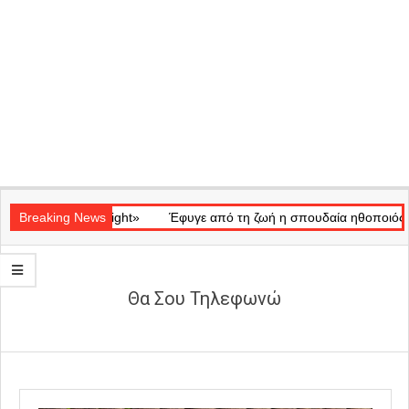
Secondary
κό «Ray of Light»
Navigation
Breaking News
Έφυγε από τη ζωή η σπουδαία ηθοποιός Μάρω
Menu
Θα Σου Τηλεφωνώ