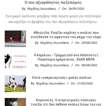
Ο πιο αξιαγάπητος πεζοπόρος
By:
Μιχάλης Λεωτσάκος
On:
26/05/2020
Ένα μικρό γκόλντεν ριτρίβερ πάει πρώτη φορά για πεζοπορία
και κερδίζει το βραβείο του πιο αξιαγάπητου πεζοπόρου.
Φθιώτιδα: Ραγίζει καρδιές ο σκύλος που
συνόδευσε το αφεντικό του μέχρι τον τάφο
By:
Μιχάλης Λεωτσάκος
On:
29/04/2020
4 Απριλίου – Γράμμα από ένα Αδέσποτο |
Παγκόσμια ημέρα είναι…ΚΑΘΕ ΜΕΡΑ
By:
Μιχάλης Λεωτσάκος
On:
06/04/2020
Επτά «υπερκινητικές» φυλές σκύλων
By:
Μιχάλης Λεωτσάκος
On:
21/03/2020
Κορονοϊός: Ο κτηνιατρικός σύλλογος
τονίζει ότι δεν πέθανε σκύλος λόγω του ιού