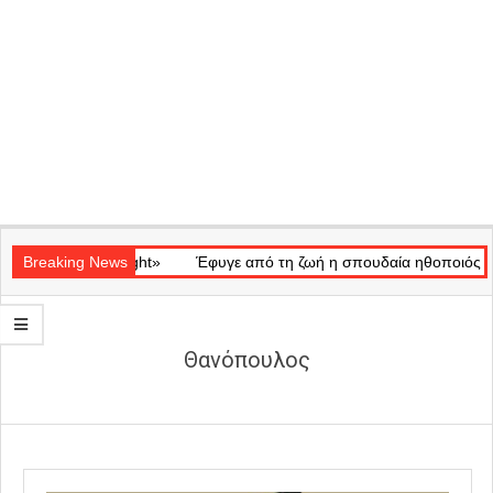
Secondary
κό «Ray of Light»
Navigation
Breaking News
Έφυγε από τη ζωή η σπουδαία ηθοποιός Μάρω
Menu
Θανόπουλος