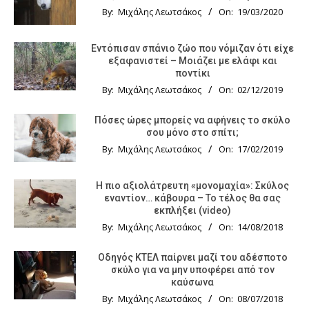
By:
Μιχάλης Λεωτσάκος
On:
19/03/2020
Εντόπισαν σπάνιο ζώο που νόμιζαν ότι είχε
εξαφανιστεί – Μοιάζει με ελάφι και
ποντίκι
By:
Μιχάλης Λεωτσάκος
On:
02/12/2019
Πόσες ώρες μπορείς να αφήνεις το σκύλο
σου μόνο στο σπίτι;
By:
Μιχάλης Λεωτσάκος
On:
17/02/2019
Η πιο αξιολάτρευτη «μονομαχία»: Σκύλος
εναντίον… κάβουρα – Το τέλος θα σας
εκπλήξει (video)
By:
Μιχάλης Λεωτσάκος
On:
14/08/2018
Οδηγός KTΕΛ παίρνει μαζί του αδέσποτο
σκύλο για να μην υποφέρει από τον
καύσωνα
By:
Μιχάλης Λεωτσάκος
On:
08/07/2018