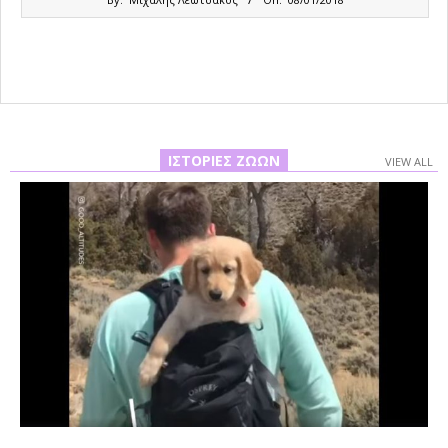
01-
08
ΙΣΤΟΡΊΕΣ ΖΏΩΝ
VIEW ALL