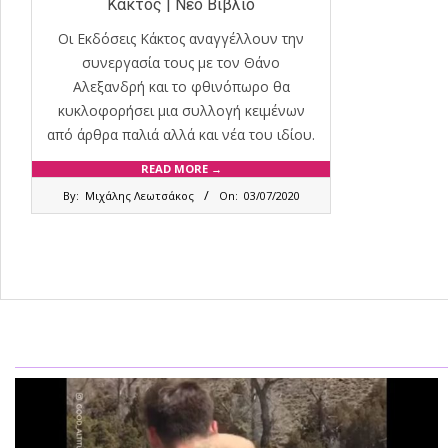
Κάκτος | Νέο Βιβλίο
Οι Εκδόσεις Κάκτος αναγγέλλουν την
συνεργασία τους με τον Θάνο
Αλεξανδρή και το φθινόπωρο θα
κυκλοφορήσει μια συλλογή κειμένων
από άρθρα παλιά αλλά και νέα του ιδίου.
READ MORE →
2020-
By:
Μιχάλης Λεωτσάκος
On:
03/07/2020
07-
03