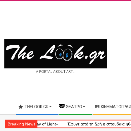
Skip
to
content
THE
A PORTAL ABOUT ART...
LOOK.GR
Secondary
THELOOK.GR
— ΘΈΑΤΡΟ
ΚΙΝΗΜΑΤΟΓΡΆ
Navigation
Menu
ηματικό «Ray of Light»
Breaking News
Έφυγε από τη ζωή η σπουδαία ηθοποιός 