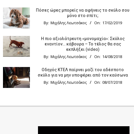
Πόσες ώρες μπορείς να αφήνεις το σκύλο σου
μόνο στο σπίτι;
By:
Μιχάλης Λεωτσάκος
On:
17/02/2019
Η πιο αξιολάτρευτη «μονομαχία»: Σκύλος
εναντίον… κάβουρα – Το τέλος θα σας
εκπλήξει (video)
By:
Μιχάλης Λεωτσάκος
On:
14/08/2018
Οδηγός KTΕΛ παίρνει μαζί του αδέσποτο
σκύλο για να μην υποφέρει από τον καύσωνα
By:
Μιχάλης Λεωτσάκος
On:
08/07/2018