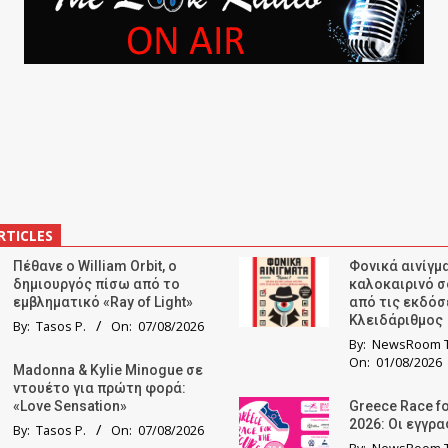
RTICLES
Πέθανε ο William Orbit, ο
Φονικά αινίγμα
δημιουργός πίσω από το
καλοκαιρινό σ
εμβληματικό «Ray of Light»
από τις εκδόσ
Κλειδάριθμος
By:
Tasos P.
On:
07/08/2026
By:
NewsRoom T
On:
01/08/2026
Madonna & Kylie Minogue σε
ντουέτο για πρώτη φορά:
«Love Sensation»
Greece Race fo
2026: Οι εγγρ
By:
Tasos P.
On:
07/08/2026