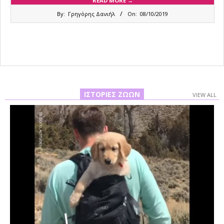
READ MORE →
2019-
By:
Γρηγόρης Δανιήλ
On:
08/10/2019
10-
08
ΙΣΤΟΡΊΕΣ ΖΏΩΝ
VIEW ALL