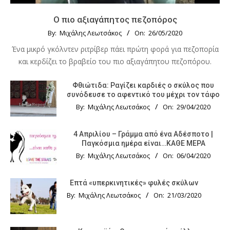
Ο πιο αξιαγάπητος πεζοπόρος
By:
Μιχάλης Λεωτσάκος
On:
26/05/2020
Ένα μικρό γκόλντεν ριτρίβερ πάει πρώτη φορά για πεζοπορία
και κερδίζει το βραβείο του πιο αξιαγάπητου πεζοπόρου.
Φθιώτιδα: Ραγίζει καρδιές ο σκύλος που
συνόδευσε το αφεντικό του μέχρι τον τάφο
By:
Μιχάλης Λεωτσάκος
On:
29/04/2020
4 Απριλίου – Γράμμα από ένα Αδέσποτο |
Παγκόσμια ημέρα είναι…ΚΑΘΕ ΜΕΡΑ
By:
Μιχάλης Λεωτσάκος
On:
06/04/2020
Επτά «υπερκινητικές» φυλές σκύλων
By:
Μιχάλης Λεωτσάκος
On:
21/03/2020