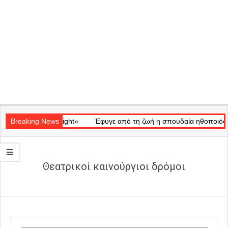
Secondary
ικό «Ray of Light»
Navigation
Breaking News
Έφυγε από τη ζωή η σπουδαία ηθοποιός Μάρω
Menu
Θεατρικοί καινούργιοι δρόμοι