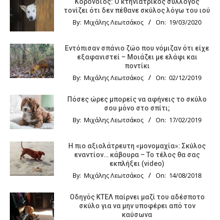
Κορονοϊός: Ο κτηνιατρικός σύλλογος
τονίζει ότι δεν πέθανε σκύλος λόγω του ιού
By:
Μιχάλης Λεωτσάκος
On:
19/03/2020
Εντόπισαν σπάνιο ζώο που νόμιζαν ότι είχε
εξαφανιστεί – Μοιάζει με ελάφι και
ποντίκι
By:
Μιχάλης Λεωτσάκος
On:
02/12/2019
Πόσες ώρες μπορείς να αφήνεις το σκύλο
σου μόνο στο σπίτι;
By:
Μιχάλης Λεωτσάκος
On:
17/02/2019
Η πιο αξιολάτρευτη «μονομαχία»: Σκύλος
εναντίον… κάβουρα – Το τέλος θα σας
εκπλήξει (video)
By:
Μιχάλης Λεωτσάκος
On:
14/08/2018
Οδηγός KTΕΛ παίρνει μαζί του αδέσποτο
σκύλο για να μην υποφέρει από τον
καύσωνα