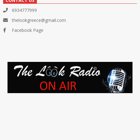
CONTACT US
6934777999
thelookgreece@gmail.com
Facebook Page