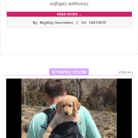
σοβαρές ασθένειες.
READ MORE →
2019-
By:
Μιχάλης Λεωτσάκος
On:
16/01/2019
01-
16
ΙΣΤΟΡΊΕΣ ΖΏΩΝ
VIEW ALL