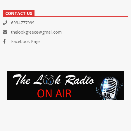
CONTACT US
6934777999
thelookgreece@gmail.com
Facebook Page