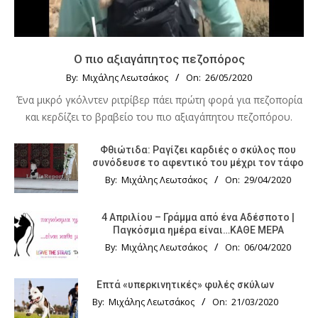
Ο πιο αξιαγάπητος πεζοπόρος
By:
Μιχάλης Λεωτσάκος
On:
26/05/2020
Ένα μικρό γκόλντεν ριτρίβερ πάει πρώτη φορά για πεζοπορία
και κερδίζει το βραβείο του πιο αξιαγάπητου πεζοπόρου.
Φθιώτιδα: Ραγίζει καρδιές ο σκύλος που
συνόδευσε το αφεντικό του μέχρι τον τάφο
By:
Μιχάλης Λεωτσάκος
On:
29/04/2020
4 Απριλίου – Γράμμα από ένα Αδέσποτο |
Παγκόσμια ημέρα είναι…ΚΑΘΕ ΜΕΡΑ
By:
Μιχάλης Λεωτσάκος
On:
06/04/2020
Επτά «υπερκινητικές» φυλές σκύλων
By:
Μιχάλης Λεωτσάκος
On:
21/03/2020