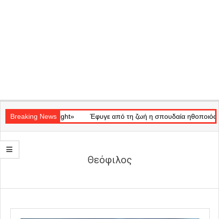
Secondary
κό «Ray of Light»
Navigation
Breaking News
Έφυγε από τη ζωή η σπουδαία ηθοποιός Μάρω
Menu
Θεόφιλος