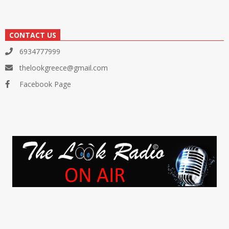
CONTACT US
6934777999
thelookgreece@gmail.com
Facebook Page