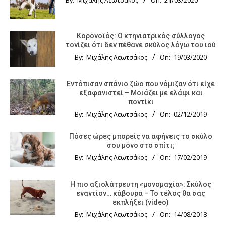
By:
Μιχάλης Λεωτσάκος
On:
21/03/2020
Κορονοϊός: Ο κτηνιατρικός σύλλογος
τονίζει ότι δεν πέθανε σκύλος λόγω του ιού
By:
Μιχάλης Λεωτσάκος
On:
19/03/2020
Εντόπισαν σπάνιο ζώο που νόμιζαν ότι είχε
εξαφανιστεί – Μοιάζει με ελάφι και
ποντίκι
By:
Μιχάλης Λεωτσάκος
On:
02/12/2019
Πόσες ώρες μπορείς να αφήνεις το σκύλο
σου μόνο στο σπίτι;
By:
Μιχάλης Λεωτσάκος
On:
17/02/2019
Η πιο αξιολάτρευτη «μονομαχία»: Σκύλος
εναντίον… κάβουρα – Το τέλος θα σας
εκπλήξει (video)
By:
Μιχάλης Λεωτσάκος
On:
14/08/2018