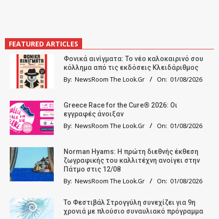
FEATURED ARTICLES
Φονικά αινίγματα: Το νέο καλοκαιρινό σου
κόλλημα από τις εκδόσεις Κλειδάριθμος
By:
NewsRoom The Look.Gr
On:
01/08/2026
Greece Race for the Cure® 2026: Οι
εγγραφές άνοιξαν
By:
NewsRoom The Look.Gr
On:
01/08/2026
Norman Hyams: Η πρώτη διεθνής έκθεση
ζωγραφικής του καλλιτέχνη ανοίγει στην
Πάτμο στις 12/08
By:
NewsRoom The Look.Gr
On:
01/08/2026
Το Φεστιβάλ Στρογγύλη συνεχίζει για 9η
χρονιά με πλούσιο συναυλιακό πρόγραμμα