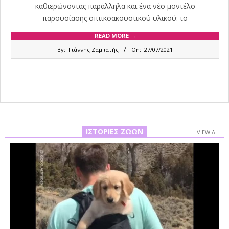
καθιερώνοντας παράλληλα και ένα νέο μοντέλο
παρουσίασης οπτικοακουστικού υλικού: το
READ MORE →
2021-
By:
Γιάννης Ζαμπατής
On:
27/07/2021
07-
27
ΙΣΤΟΡΊΕΣ ΖΏΩΝ
VIEW ALL