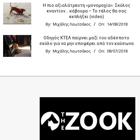
Η πιο αξιολάτρευτη «μονομαχία»: Σκύλος
εναντίον… κάβουρα – Το τέλος θα σας
εκπλήξει (video)
By:
Μιχάλης Λεωτσάκος
On:
14/08/2018
Οδηγός KTΕΛ παίρνει μαζί του αδέσποτο
σκύλο για να μην υποφέρει από τον καύσωνα
By:
Μιχάλης Λεωτσάκος
On:
08/07/2018