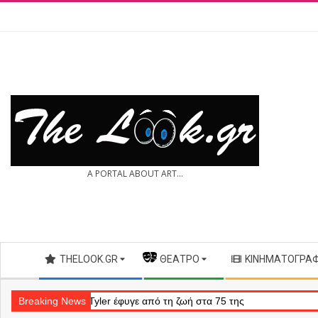
Skip
to
content
THE
A PORTAL ABOUT ART...
LOOK.GR
Secondary
THELOOK.GR
— ΘΈΑΤΡΟ
ΚΙΝΗΜΑΤΟΓΡΆ
Navigation
Menu
: Η Bonnie Tyler έφυγε από τη ζωή στα 75 της
Breaking News