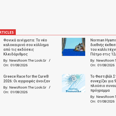
RTICLES
Φονικά αινίγματα: Το νέο
Norman Hyams
καλοκαιρινό σου κόλλημα
διεθνής έκθε
από τις εκδόσεις
του καλλιτέχν
Κλειδάριθμος
Πάτμο στις 12
By:
NewsRoom The Look.Gr
By:
NewsRoom T
On:
01/08/2026
On:
01/08/2026
Greece Race for the Cure®
Το Φεστιβάλ Σ
2026: Οι εγγραφές άνοιξαν
συνεχίζει για 
πλούσιο συνα
By:
NewsRoom The Look.Gr
πρόγραμμα
On:
01/08/2026
By:
NewsRoom T
On:
01/08/2026