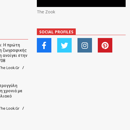
The Zook
SOCIAL PROFILES
: Η πρώτη
ση ζωγραφικής
η ανοίγει στην
/08
he Look.Gr
τρογγύλη
9η χρονιά με
υλιακό
he Look.Gr