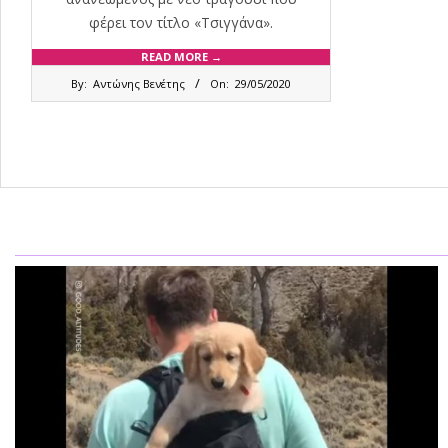
φέρει τον τίτλο «Τσιγγάνα».
READ MORE →
2020-
By:
Αντώνης Βενέτης
On:
29/05/2020
05-
29