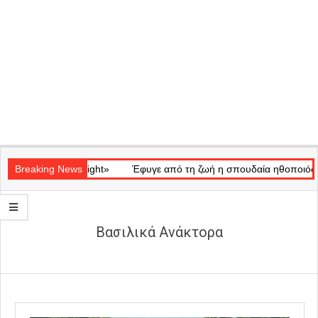
Secondary
κό «Ray of Light»
Navigation
Breaking News
Έφυγε από τη ζωή η σπουδαία ηθοποιός Μάρω
Menu
Βασιλικά Ανάκτορα