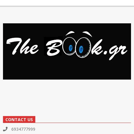
CONTACT US
6934777999