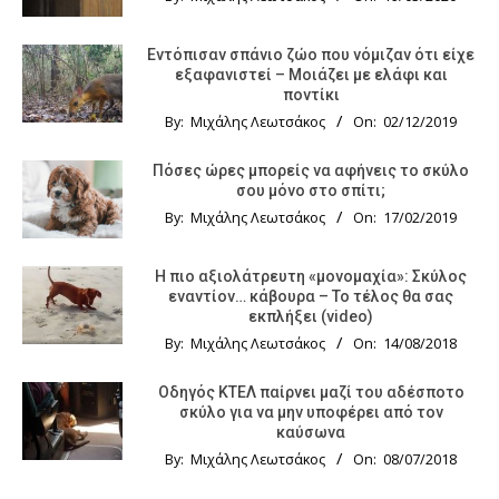
Εντόπισαν σπάνιο ζώο που νόμιζαν ότι είχε
εξαφανιστεί – Μοιάζει με ελάφι και
ποντίκι
By:
Μιχάλης Λεωτσάκος
On:
02/12/2019
Πόσες ώρες μπορείς να αφήνεις το σκύλο
σου μόνο στο σπίτι;
By:
Μιχάλης Λεωτσάκος
On:
17/02/2019
Η πιο αξιολάτρευτη «μονομαχία»: Σκύλος
εναντίον… κάβουρα – Το τέλος θα σας
εκπλήξει (video)
By:
Μιχάλης Λεωτσάκος
On:
14/08/2018
Οδηγός KTΕΛ παίρνει μαζί του αδέσποτο
σκύλο για να μην υποφέρει από τον
καύσωνα
By:
Μιχάλης Λεωτσάκος
On:
08/07/2018