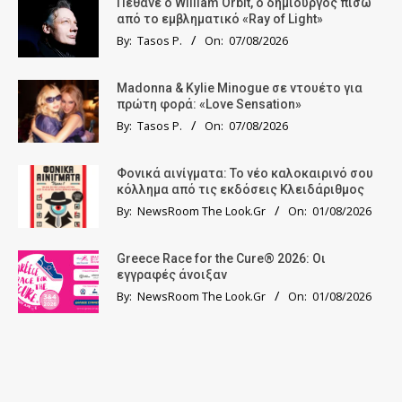
Πέθανε ο William Orbit, ο δημιουργός πίσω
από το εμβληματικό «Ray of Light»
By:
Tasos P.
On:
07/08/2026
Madonna & Kylie Minogue σε ντουέτο για
πρώτη φορά: «Love Sensation»
By:
Tasos P.
On:
07/08/2026
Φονικά αινίγματα: Το νέο καλοκαιρινό σου
κόλλημα από τις εκδόσεις Κλειδάριθμος
By:
NewsRoom The Look.Gr
On:
01/08/2026
Greece Race for the Cure® 2026: Οι
εγγραφές άνοιξαν
By:
NewsRoom The Look.Gr
On:
01/08/2026