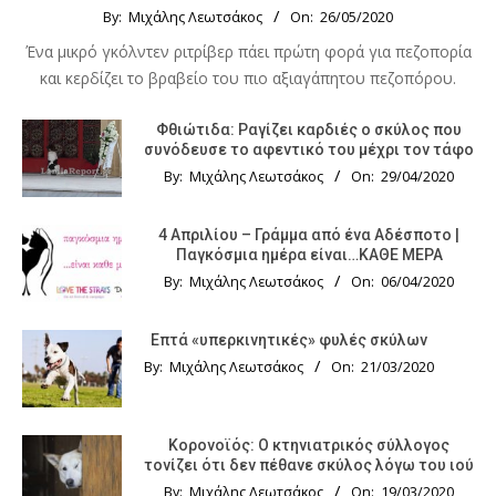
By:
Μιχάλης Λεωτσάκος
On:
26/05/2020
Ένα μικρό γκόλντεν ριτρίβερ πάει πρώτη φορά για πεζοπορία
και κερδίζει το βραβείο του πιο αξιαγάπητου πεζοπόρου.
Φθιώτιδα: Ραγίζει καρδιές ο σκύλος που
συνόδευσε το αφεντικό του μέχρι τον τάφο
By:
Μιχάλης Λεωτσάκος
On:
29/04/2020
4 Απριλίου – Γράμμα από ένα Αδέσποτο |
Παγκόσμια ημέρα είναι…ΚΑΘΕ ΜΕΡΑ
By:
Μιχάλης Λεωτσάκος
On:
06/04/2020
Επτά «υπερκινητικές» φυλές σκύλων
By:
Μιχάλης Λεωτσάκος
On:
21/03/2020
Κορονοϊός: Ο κτηνιατρικός σύλλογος
τονίζει ότι δεν πέθανε σκύλος λόγω του ιού
By:
Μιχάλης Λεωτσάκος
On:
19/03/2020