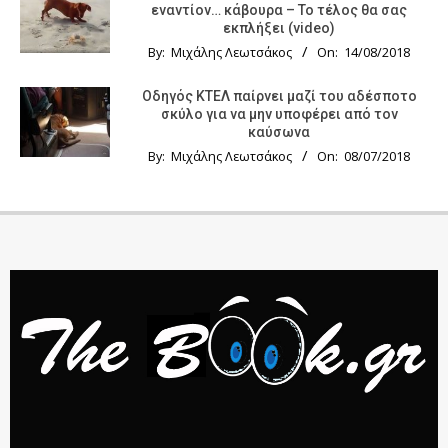
εναντίον… κάβουρα – Το τέλος θα σας
εκπλήξει (video)
By:
Μιχάλης Λεωτσάκος
On:
14/08/2018
Οδηγός KTΕΛ παίρνει μαζί του αδέσποτο
σκύλο για να μην υποφέρει από τον
καύσωνα
By:
Μιχάλης Λεωτσάκος
On:
08/07/2018