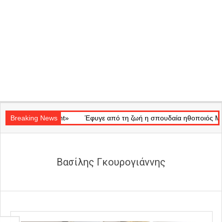
Secondary
Ray of Light»
Navigation
Breaking News
Έφυγε από τη ζωή η σπουδαία ηθοποιός Μάρω Κον
Menu
Βασίλης Γκουρογιάννης