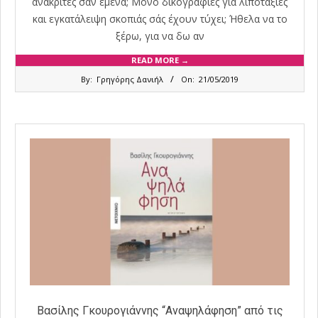
ανακριτές σαν εμένα; Μόνο δικογραφίες για λιποταξίες
και εγκατάλειψη σκοπιάς σάς έχουν τύχει; Ήθελα να το
ξέρω, για να δω αν
READ MORE →
2019-
By:
Γρηγόρης Δανιήλ
On:
21/05/2019
05-
21
Βασίλης Γκουρογιάννης “Αναψηλάφηση” από τις