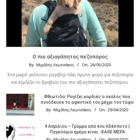
Ο πιο αξιαγάπητος πεζοπόρος
By:
Μιχάλης Λεωτσάκος
On:
26/05/2020
Ένα μικρό γκόλντεν ριτρίβερ πάει πρώτη φορά για πεζοπορία
και κερδίζει το βραβείο του πιο αξιαγάπητου πεζοπόρου.
Φθιώτιδα: Ραγίζει καρδιές ο σκύλος που
συνόδευσε το αφεντικό του μέχρι τον τάφο
By:
Μιχάλης Λεωτσάκος
On:
29/04/2020
4 Απριλίου – Γράμμα από ένα Αδέσποτο |
Παγκόσμια ημέρα είναι…ΚΑΘΕ ΜΕΡΑ
By:
Μιχάλης Λεωτσάκος
On:
06/04/2020