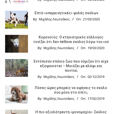
Επτά «υπερκινητικές» φυλές σκύλων
By:
Μιχάλης Λεωτσάκος
On:
21/03/2020
Κορονοϊός: Ο κτηνιατρικός σύλλογος
τονίζει ότι δεν πέθανε σκύλος λόγω του ιού
By:
Μιχάλης Λεωτσάκος
On:
19/03/2020
Εντόπισαν σπάνιο ζώο που νόμιζαν ότι είχε
εξαφανιστεί – Μοιάζει με ελάφι και
ποντίκι
By:
Μιχάλης Λεωτσάκος
On:
02/12/2019
Πόσες ώρες μπορείς να αφήνεις το σκύλο
σου μόνο στο σπίτι;
By:
Μιχάλης Λεωτσάκος
On:
17/02/2019
Η πιο αξιολάτρευτη «μονομαχία»: Σκύλος