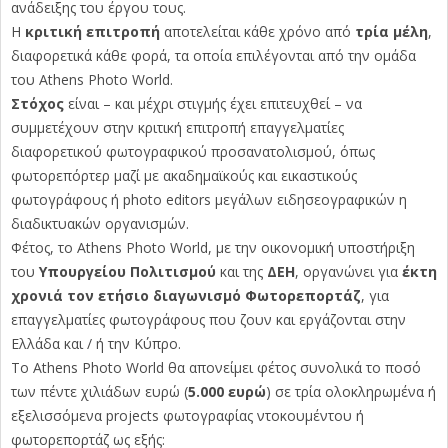
ανάδειξης του έργου τους.
Η
κριτική επιτροπή
αποτελείται κάθε χρόνο από
τρία μέλη
,
διαφορετικά κάθε φορά, τα οποία επιλέγονται από την ομάδα
του Athens Photo World.
Στόχος
είναι – και μέχρι στιγμής έχει επιτευχθεί – να
συμμετέχουν στην κριτική επιτροπή επαγγελματίες
διαφορετικού φωτογραφικού προσανατολισμού, όπως
φωτορεπόρτερ μαζί με ακαδημαϊκούς και εικαστικούς
φωτογράφους ή photo editors μεγάλων ειδησεογραφικών η
διαδικτυακών οργανισμών.
Φέτος, το Athens Photo World, με την οικονομική υποστήριξη
του
Υπουργείου Πολιτισμού
και της
ΔΕΗ
, οργανώνει για
έκτη
χρονιά τον ετήσιο διαγωνισμό Φωτορεπορτάζ
, για
επαγγελματίες φωτογράφους που ζουν και εργάζονται στην
Ελλάδα και / ή την Κύπρο.
Το Athens Photo World θα απονείμει φέτος συνολικά το ποσό
των πέντε χιλιάδων ευρώ (
5.000 ευρώ
) σε τρία ολοκληρωμένα ή
εξελισσόμενα projects φωτογραφίας ντοκουμέντου ή
φωτορεπορτάζ ως εξής: