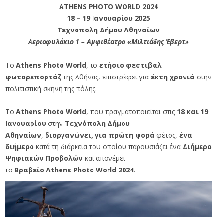
ATHENS PHOTO WORLD 2024
18 – 19 Ιανουαρίου 2025
Τεχνόπολη Δήμου Αθηναίων
Αεριοφυλάκιο 1 – Αμφιθέατρο «Μιλτιάδης Έβερτ»
Το
Athens Photo World
, το
ετήσιο φεστιβάλ
φωτορεπορτάζ
της Αθήνας, επιστρέφει για
έκτη χρονιά
στην
πολιτιστική σκηνή της πόλης.
To
Athens Photo World
, που πραγματοποιείται στις
18 και 19
Ιανουαρίου
στην
Τεχνόπολη Δήμου
Αθηναίων
,
διοργανώνει, για πρώτη φορά
φέτος,
ένα
διήμερο
κατά τη διάρκεια του οποίου παρουσιάζει ένα
Διήμερο
Ψηφιακών Προβολών
και απονέμει
το
Βραβείο Athens Photo World 2024
.