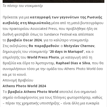
Το πόστερ του ντοκιμαντέρ
Πρόκειται για μια
καταγραφή των γεγονότων της Ρωσικής
εισβολής στη Μαριούπολη
μέσα από τη ματιά βιντεογράφου
του πρακτορείου Associated Press, που προβλήθηκε ήδη σε
διεθνή φεστιβάλ όπως το Sundance Festival και απέσπασε
το
βραβείο Oscar 2024
, για το καλύτερο ντοκιμαντέρ.
Στις εκδηλώσεις
θα παραβρεθούν
: ο
Mstyslav Chernov
,
δημιουργός του ντοκιμαντέρ “
20 days in Mariupol
“, και ο
επιμελητής του
World Press Photo
, με καταγωγή από τη
Βραζιλία και έδρα το Άμστερνταμ,
Raphael Dias e Silva
, που θα
συνομιλήσουν τόσο με την ομάδα του Athens Photo World όσο
και με το κοινό.
Απονομή Βραβείου
Athens Photo World 2024
Το
βραβείο Athens Photo World
αποτελεί ένα σημαντικό
σημείο ενδιαφέροντος για τους Έλληνες φωτορεπόρτερ, καθώς
– πέραν της χρηματικής υποστήριξης – είναι άλλη μια ευκαιρία