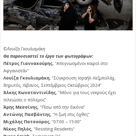
©Λουίζα Γκουλιαμάκη
Θα παρουσιαστεί το έργο των φωτογράφων:
Πέτρος Γιαννακούρης
, “Απεγνωσμένοι καιροί στο
Αφγανιστάν”
Λουίζα Γκουλιαμάκη
, “Σύγκρουση Ισραήλ-Χεζμπολάχ,
Βηρυτός, Λίβανος, Σεπτέμβριος-Οκτώβριος 2024”
Άλκης Κωνσταντινίδης
, “Μόνο για τους νεκρούς έχει
τελειώσει ο πόλεμος”
Άρης Μεσσίνης
, “Πίσω από την Εικόνα”
Αντώνης Πασβάντης
, “Η ζωή στις όχθες”
Μιχάλης Πατσούρας
, “07:00 – 15:00”
Νίκος Πηλός
, “Resisting Residents”