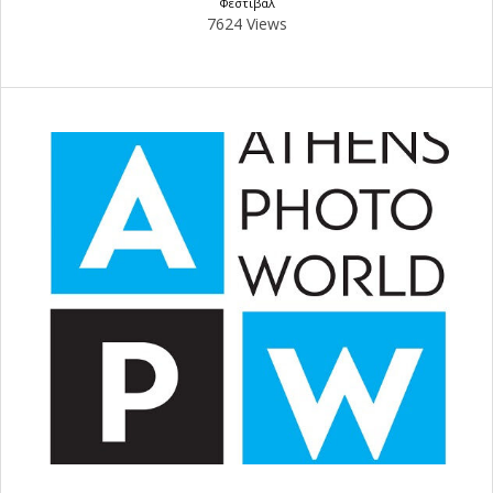
Φεστιβάλ
7624 Views