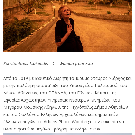
Konstantinos Tsakalidis – 1 – Woman from Evia
Από το 2019 με Ιδρυτικό Δωρητή το Ίδρυμα Σταύρος Νιάρχος και
με την πολύτιμη υποστήριξη του Υπουργείου Πολιτισμού, του
Δήμου Αθηναίων, του ΟΠΑΝΔΑ, του Εθνικού Κήπου, της
Εφορίας Αρχαιοτήτων Υπηρεσίας Νεοτέρων Μνημείων, του
Μεγάρου Μουσικής Αθηνών, της Τεχνόπολις Δήμου Αθηναίων
και του Συλλόγου Ελλήνων Αρχαιολόγων και σημαντικών
άλλων χορηγών, το Athens Photo World είχε την ευκαιρία να
υλοποιήσει ένα μεγάλο πρόγραμμα εκδηλώσεων.