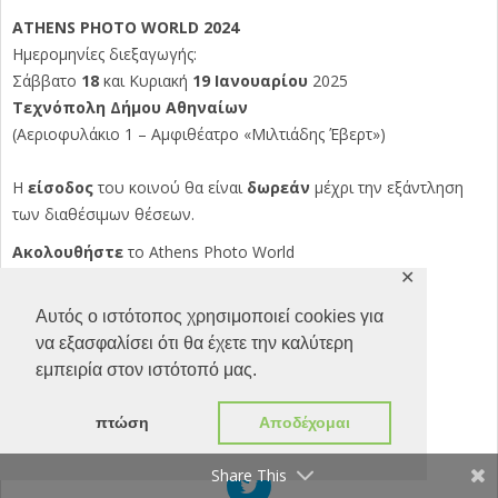
ATHENS PHOTO WORLD 2024
Ημερομηνίες διεξαγωγής:
Σάββατο
18
και Κυριακή
19 Ιανουαρίου
2025
Τεχνόπολη Δήμου Αθηναίων
(Αεριοφυλάκιο 1 – Αμφιθέατρο «Μιλτιάδης Έβερτ»)
Η
είσοδος
του κοινού θα είναι
δωρεάν
μέχρι την εξάντληση
των διαθέσιμων θέσεων.
Ακολουθήστε
το Athens Photo World
✕
https://apw.gr/
facebook
|
instagram
|
twitter
|
youtube
Αυτός ο ιστότοπος χρησιμοποιεί cookies για
να εξασφαλίσει ότι θα έχετε την καλύτερη
0
Shares
εμπειρία στον ιστότοπό μας.
πτώση
Αποδέχομαι
Facebook
Share This