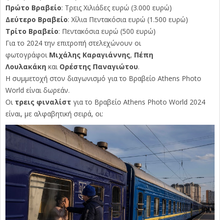
Πρώτο Βραβείο
: Τρεις Χιλιάδες ευρώ (3.000 ευρώ)
Δεύτερο Βραβείο
: Χίλια Πεντακόσια ευρώ (1.500 ευρώ)
Τρίτο Βραβείο
: Πεντακόσια ευρώ (500 ευρώ)
Για το 2024 την επιτροπή στελεχώνουν οι
φωτογράφοι
Μιχάλης Καραγιάννης
,
Πέπη
Λουλακάκη
και
Ορέστης Παναγιώτου
.
Η συμμετοχή στον διαγωνισμό για το Βραβείο Athens Photo
World είναι δωρεάν.
Οι
τρεις φιναλίστ
για το Βραβείο Athens Photo World 2024
είναι, με αλφαβητική σειρά, οι: