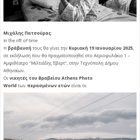
Μιχάλης Πατσούρας
:
In the rift of time
Η
βράβευσή
τους θα γίνει την
Κυριακή 19 Ιανουαρίου 2025
,
σε εκδήλωση που θα πραγματοποιηθεί στο Αεριοφυλάκιο 1 –
Αμφιθέατρο “Μιλτιάδης Έβερτ”, στην Τεχνόπολη Δήμου
Αθηναίων.
Οι
νικητές του Βραβείου Athens Photo
World
των
περασμένων ετών
είναι οι: